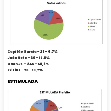
Capitão Garcia – 28 – 6,7%
João Neto – 66 – 15,8%
Odon Jr. – 245 – 58,8%
Zé Lins – 78 – 18,7%
ESTIMULADA