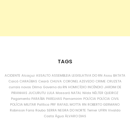
TAGS
ACIDENTE
Alcaçuz
ASSALTO
ASSEMBLEIA LEGISLATIVA DO RN
Assu
BATATA
Caicó
CARAÚBAS
Ceará
CHUVA
CORONEL AZEVEDO
CRIME
CRUZETA
currais novos
Dilma
Governo do RN
HOMICÍDIO
INCÊNDIO
JARDIM DE
PIRANHAS
JUCURUTU
LULA
Mossoró
NATAL
Nilda
NÉLTER QUEIROZ
Pagamento
PARAÍBA
PARELHAS
Parnamirim
POLÍCIA
POLÍCIA CIVIL
POLÍCIA MILITAR
Política
PRF
RAFAEL MOTTA
RN
ROBERTO GERMANO
Robinson Faria
Roubo
SERRA NEGRA DO NORTE
Temer
UFRN
Vivaldo
Costa
Água
ÁLVARO DIAS