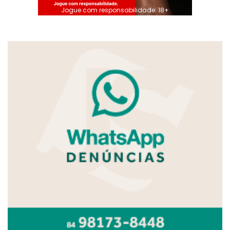
Jogue com responsabilidade. 18+