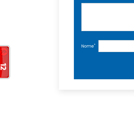
*
Nome