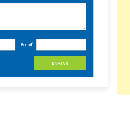
*
Email
ENVIAR