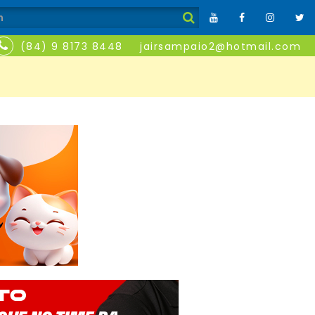
(84) 9 8173 8448
jairsampaio2@hotmail.com