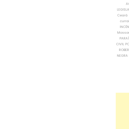
A
LEGISL
Ceará
curra
INCÊ
Mosso
PARA
CIVIL
PO
ROBE
NEGRA 