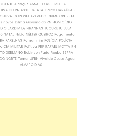
CIDENTE
Alcaçuz
ASSALTO
ASSEMBLEIA
ATIVA DO RN
Assu
BATATA
Caicó
CARAÚBAS
CHUVA
CORONEL AZEVEDO
CRIME
CRUZETA
is novos
Dilma
Governo do RN
HOMICÍDIO
NDIO
JARDIM DE PIRANHAS
JUCURUTU
LULA
ró
NATAL
Nilda
NÉLTER QUEIROZ
Pagamento
ÍBA
PARELHAS
Parnamirim
POLÍCIA
POLÍCIA
LÍCIA MILITAR
Política
PRF
RAFAEL MOTTA
RN
RTO GERMANO
Robinson Faria
Roubo
SERRA
DO NORTE
Temer
UFRN
Vivaldo Costa
Água
ÁLVARO DIAS