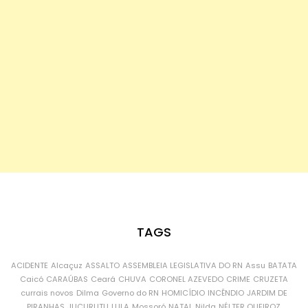
TAGS
ACIDENTE
Alcaçuz
ASSALTO
ASSEMBLEIA LEGISLATIVA DO RN
Assu
BATATA
Caicó
CARAÚBAS
Ceará
CHUVA
CORONEL AZEVEDO
CRIME
CRUZETA
currais novos
Dilma
Governo do RN
HOMICÍDIO
INCÊNDIO
JARDIM DE
PIRANHAS
JUCURUTU
LULA
Mossoró
NATAL
Nilda
NÉLTER QUEIROZ