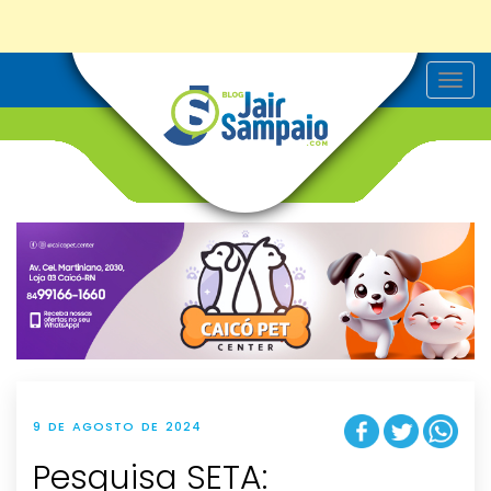
T
o
g
g
l
e
n
a
v
i
g
a
t
i
o
n
9 DE AGOSTO DE 2024
Pesquisa SETA: