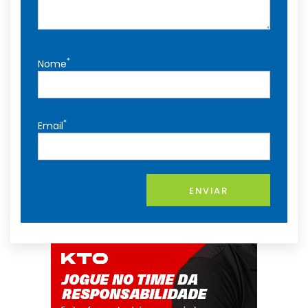
*
Nome
*
Email
ENVIAR