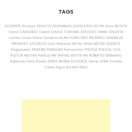
TAGS
ACIDENTE
Alcaçuz
ASSALTO
ASSEMBLEIA LEGISLATIVA DO RN
Assu
BATATA
Caicó
CARAÚBAS
Ceará
CHUVA
CORONEL AZEVEDO
CRIME
CRUZETA
currais novos
Dilma
Governo do RN
HOMICÍDIO
INCÊNDIO
JARDIM DE
PIRANHAS
JUCURUTU
LULA
Mossoró
NATAL
Nilda
NÉLTER QUEIROZ
Pagamento
PARAÍBA
PARELHAS
Parnamirim
POLÍCIA
POLÍCIA CIVIL
POLÍCIA MILITAR
Política
PRF
RAFAEL MOTTA
RN
ROBERTO GERMANO
Robinson Faria
Roubo
SERRA NEGRA DO NORTE
Temer
UFRN
Vivaldo
Costa
Água
ÁLVARO DIAS