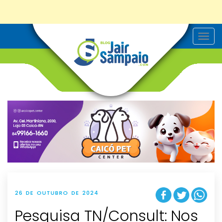
T
o
g
g
l
e
n
a
v
i
g
a
t
i
o
n
26 DE OUTUBRO DE 2024
Pesquisa TN/Consult: Nos