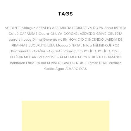
TAGS
ACIDENTE
Alcaçuz
ASSALTO
ASSEMBLEIA LEGISLATIVA DO RN
Assu
BATATA
Caicó
CARAÚBAS
Ceará
CHUVA
CORONEL AZEVEDO
CRIME
CRUZETA
currais novos
Dilma
Governo do RN
HOMICÍDIO
INCÊNDIO
JARDIM DE
PIRANHAS
JUCURUTU
LULA
Mossoró
NATAL
Nilda
NÉLTER QUEIROZ
Pagamento
PARAÍBA
PARELHAS
Parnamirim
POLÍCIA
POLÍCIA CIVIL
POLÍCIA MILITAR
Política
PRF
RAFAEL MOTTA
RN
ROBERTO GERMANO
Robinson Faria
Roubo
SERRA NEGRA DO NORTE
Temer
UFRN
Vivaldo
Costa
Água
ÁLVARO DIAS