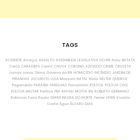
TAGS
ACIDENTE
Alcaçuz
ASSALTO
ASSEMBLEIA LEGISLATIVA DO RN
Assu
BATATA
Caicó
CARAÚBAS
Ceará
CHUVA
CORONEL AZEVEDO
CRIME
CRUZETA
currais novos
Dilma
Governo do RN
HOMICÍDIO
INCÊNDIO
JARDIM DE
PIRANHAS
JUCURUTU
LULA
Mossoró
NATAL
Nilda
NÉLTER QUEIROZ
Pagamento
PARAÍBA
PARELHAS
Parnamirim
POLÍCIA
POLÍCIA CIVIL
POLÍCIA MILITAR
Política
PRF
RAFAEL MOTTA
RN
ROBERTO GERMANO
Robinson Faria
Roubo
SERRA NEGRA DO NORTE
Temer
UFRN
Vivaldo
Costa
Água
ÁLVARO DIAS