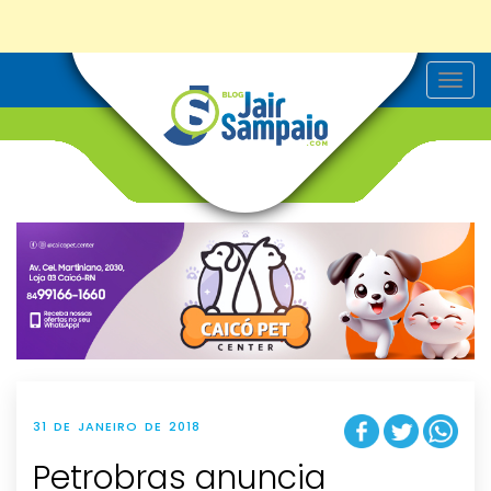
T
o
g
g
l
e
n
a
v
i
g
a
t
i
o
n
31 DE JANEIRO DE 2018
Petrobras anuncia