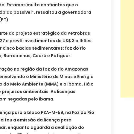
a. Estamos muito confiantes que o
rápido possível”, ressaltou a governadora
(PT).
rte do projeto estratégico da Petrobras
7 e prevê investimentos de US$ 3 bilhões.
 cinco bacias sedimentares: foz do rio
Barreirinhas, Ceará e Potiguar.
oração na região da foz do rio Amazonas
nvolvendo o Ministério de Minas e Energia
io do Meio Ambiente (MMA) e o Ibama. Há o
prejuízos ambientais. As licenças
oram negadas pelo Ibama.
ença para o bloco FZA-M-59, na Foz do Rio
citou a emissão da licença para
uar, enquanto aguarda a avaliação do