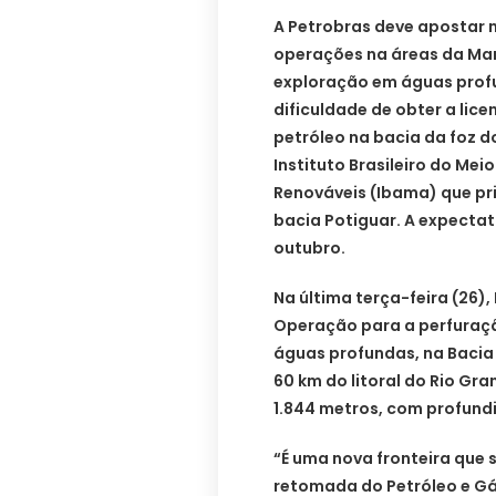
A Petrobras deve apostar n
operações na áreas da Mar
exploração em águas profu
dificuldade de obter a lic
petróleo na bacia da foz d
Instituto Brasileiro do Me
Renováveis (Ibama) que pri
bacia Potiguar. A expectat
outubro.
Na última terça-feira (26)
Operação para a perfuraç
águas profundas, na Bacia 
60 km do litoral do Rio Gr
1.844 metros, com profundi
“É uma nova fronteira que 
retomada do Petróleo e Gá