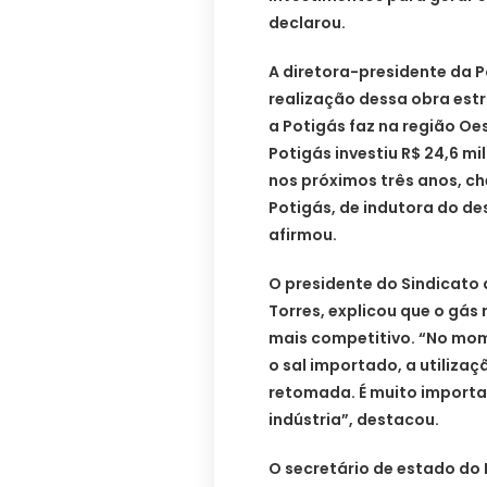
declarou.
A diretora-presidente da 
realização dessa obra estr
a Potigás faz na região Oes
Potigás investiu R$ 24,6 m
nos próximos três anos, ch
Potigás, de indutora do d
afirmou.
O presidente do Sindicato d
Torres, explicou que o gás 
mais competitivo. “No mo
o sal importado, a utilizaç
retomada. É muito importa
indústria”, destacou.
O secretário de estado do