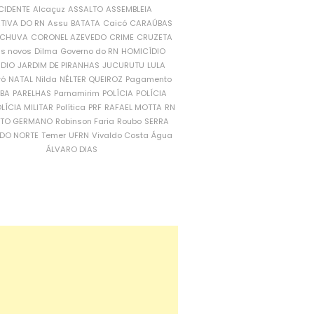
CIDENTE
Alcaçuz
ASSALTO
ASSEMBLEIA
ATIVA DO RN
Assu
BATATA
Caicó
CARAÚBAS
CHUVA
CORONEL AZEVEDO
CRIME
CRUZETA
is novos
Dilma
Governo do RN
HOMICÍDIO
NDIO
JARDIM DE PIRANHAS
JUCURUTU
LULA
ró
NATAL
Nilda
NÉLTER QUEIROZ
Pagamento
ÍBA
PARELHAS
Parnamirim
POLÍCIA
POLÍCIA
LÍCIA MILITAR
Política
PRF
RAFAEL MOTTA
RN
RTO GERMANO
Robinson Faria
Roubo
SERRA
DO NORTE
Temer
UFRN
Vivaldo Costa
Água
ÁLVARO DIAS