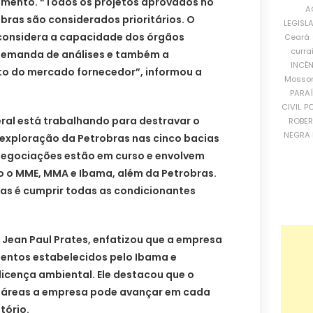
iamento. “Todos os projetos aprovados no
A
bras são considerados prioritários. O
LEGISL
onsidera a capacidade dos órgãos
Ceará
curra
 demanda de análises e também a
INCÊ
o do mercado fornecedor”, informou a
Mosso
PARA
CIVIL
PO
ral está trabalhando para destravar o
ROBE
NEGRA 
 exploração da Petrobras nas cinco bacias
negociações estão em curso e envolvem
ndo o MME, MMA e Ibama, além da Petrobras.
s é cumprir todas as condicionantes
 Jean Paul Prates, enfatizou que a empresa
entos estabelecidos pelo Ibama e
icença ambiental. Ele destacou que o
 áreas a empresa pode avançar em cada
tório.