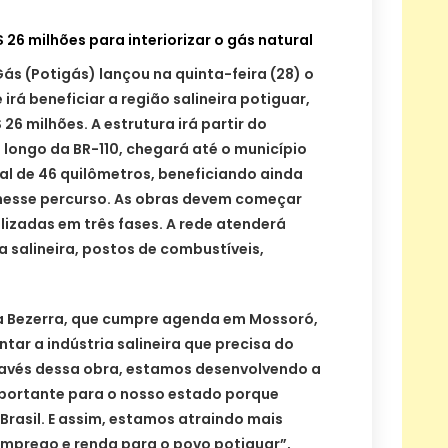
 26 milhões para interiorizar o gás natural
s (Potigás) lançou na quinta-feira (28) o
irá beneficiar a região salineira potiguar,
6 milhões. A estrutura irá partir do
 longo da BR-110, chegará até o município
al de 46 quilômetros, beneficiando ainda
nesse percurso. As obras devem começar
lizadas em três fases. A rede atenderá
a salineira, postos de combustíveis,
a Bezerra, que cumpre agenda em Mossoró,
tar a indústria salineira que precisa do
avés dessa obra, estamos desenvolvendo a
importante para o nosso estado porque
rasil. E assim, estamos atraindo mais
emprego e renda para o povo potiguar”,