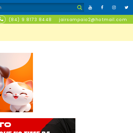
(84) 9 8173 8448
jairsampaio2@hotmail.com