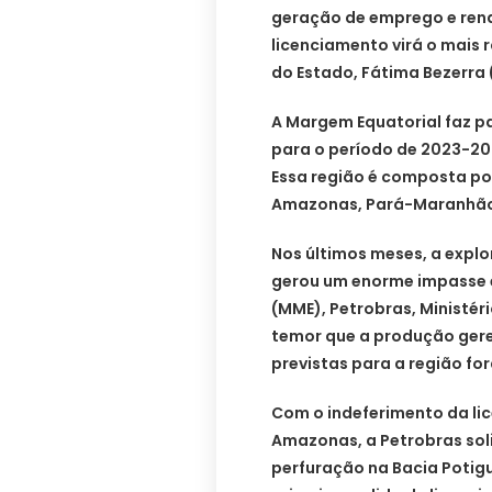
geração de emprego e rend
licenciamento virá o mais 
do Estado, Fátima Bezerra 
A Margem Equatorial faz pa
para o período de 2023-202
Essa região é composta por
Amazonas, Pará-Maranhão, 
Nos últimos meses, a expl
gerou um enorme impasse e
(MME), Petrobras, Ministér
temor que a produção gere 
previstas para a região f
Com o indeferimento da lic
Amazonas, a Petrobras soli
perfuração na Bacia Potig