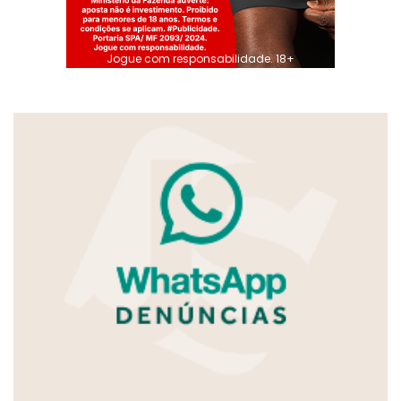
Jogue com responsabilidade. 18+