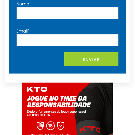
*
Nome
*
Email
ENVIAR