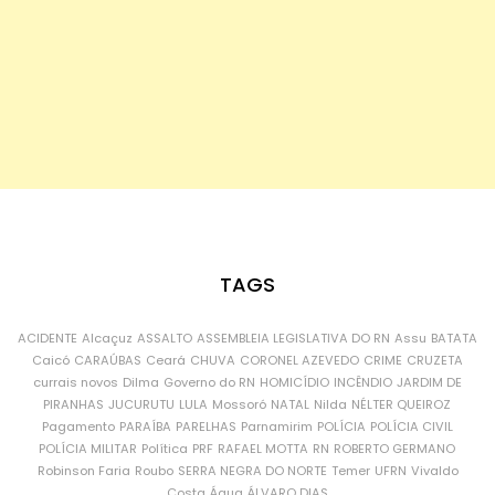
TAGS
ACIDENTE
Alcaçuz
ASSALTO
ASSEMBLEIA LEGISLATIVA DO RN
Assu
BATATA
Caicó
CARAÚBAS
Ceará
CHUVA
CORONEL AZEVEDO
CRIME
CRUZETA
currais novos
Dilma
Governo do RN
HOMICÍDIO
INCÊNDIO
JARDIM DE
PIRANHAS
JUCURUTU
LULA
Mossoró
NATAL
Nilda
NÉLTER QUEIROZ
Pagamento
PARAÍBA
PARELHAS
Parnamirim
POLÍCIA
POLÍCIA CIVIL
POLÍCIA MILITAR
Política
PRF
RAFAEL MOTTA
RN
ROBERTO GERMANO
Robinson Faria
Roubo
SERRA NEGRA DO NORTE
Temer
UFRN
Vivaldo
Costa
Água
ÁLVARO DIAS