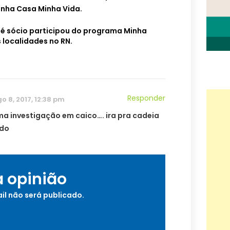
inha Casa Minha Vida.
é sócio participou do programa Minha
 localidades no RN.
Responder
o 8, 2017, 12:38 pm
uma investigação em caico…. ira pra cadeia
do
a opinião
il não será publicado.