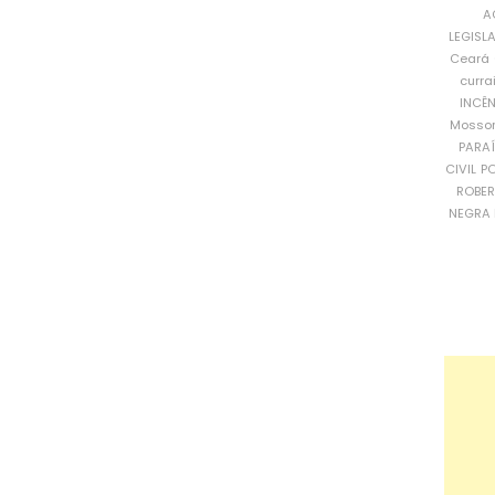
A
LEGISL
Ceará
curra
INCÊ
Mosso
PARA
CIVIL
PO
ROBE
NEGRA 