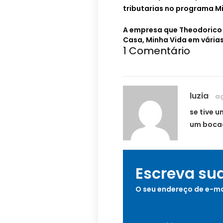
tributarias no programa M
A empresa que Theodorico 
Casa, Minha Vida em várias
1
Comentário
luzia
ag
se tive 
um boca
Escreva su
O seu endereço de e-ma