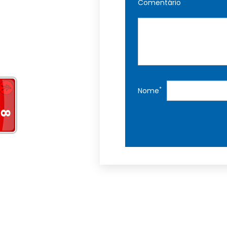
Comentário
*
Nome