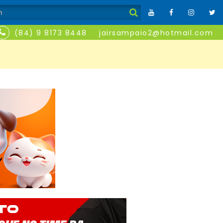
(84) 9 8173 8448
jairsampaio2@hotmail.com