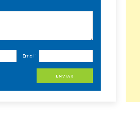
*
Email
ENVIAR