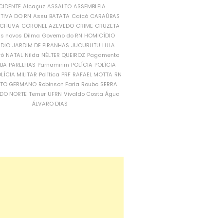
CIDENTE
Alcaçuz
ASSALTO
ASSEMBLEIA
ATIVA DO RN
Assu
BATATA
Caicó
CARAÚBAS
CHUVA
CORONEL AZEVEDO
CRIME
CRUZETA
is novos
Dilma
Governo do RN
HOMICÍDIO
NDIO
JARDIM DE PIRANHAS
JUCURUTU
LULA
ró
NATAL
Nilda
NÉLTER QUEIROZ
Pagamento
ÍBA
PARELHAS
Parnamirim
POLÍCIA
POLÍCIA
LÍCIA MILITAR
Política
PRF
RAFAEL MOTTA
RN
RTO GERMANO
Robinson Faria
Roubo
SERRA
DO NORTE
Temer
UFRN
Vivaldo Costa
Água
ÁLVARO DIAS