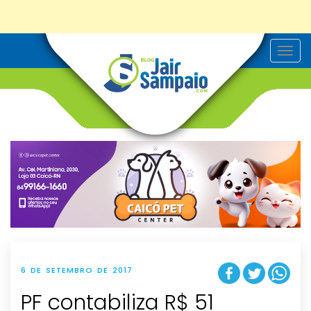
T
o
g
g
l
e
n
a
v
i
g
a
t
i
o
n
6 DE SETEMBRO DE 2017
PF contabiliza R$ 51