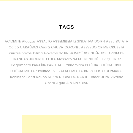
TAGS
ACIDENTE
Alcaçuz
ASSALTO
ASSEMBLEIA LEGISLATIVA DO RN
Assu
BATATA
Caicó
CARAÚBAS
Ceará
CHUVA
CORONEL AZEVEDO
CRIME
CRUZETA
currais novos
Dilma
Governo do RN
HOMICÍDIO
INCÊNDIO
JARDIM DE
PIRANHAS
JUCURUTU
LULA
Mossoró
NATAL
Nilda
NÉLTER QUEIROZ
Pagamento
PARAÍBA
PARELHAS
Parnamirim
POLÍCIA
POLÍCIA CIVIL
POLÍCIA MILITAR
Política
PRF
RAFAEL MOTTA
RN
ROBERTO GERMANO
Robinson Faria
Roubo
SERRA NEGRA DO NORTE
Temer
UFRN
Vivaldo
Costa
Água
ÁLVARO DIAS