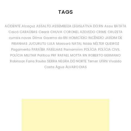
TAGS
ACIDENTE
Alcaçuz
ASSALTO
ASSEMBLEIA LEGISLATIVA DO RN
Assu
BATATA
Caicó
CARAÚBAS
Ceará
CHUVA
CORONEL AZEVEDO
CRIME
CRUZETA
currais novos
Dilma
Governo do RN
HOMICÍDIO
INCÊNDIO
JARDIM DE
PIRANHAS
JUCURUTU
LULA
Mossoró
NATAL
Nilda
NÉLTER QUEIROZ
Pagamento
PARAÍBA
PARELHAS
Parnamirim
POLÍCIA
POLÍCIA CIVIL
POLÍCIA MILITAR
Política
PRF
RAFAEL MOTTA
RN
ROBERTO GERMANO
Robinson Faria
Roubo
SERRA NEGRA DO NORTE
Temer
UFRN
Vivaldo
Costa
Água
ÁLVARO DIAS