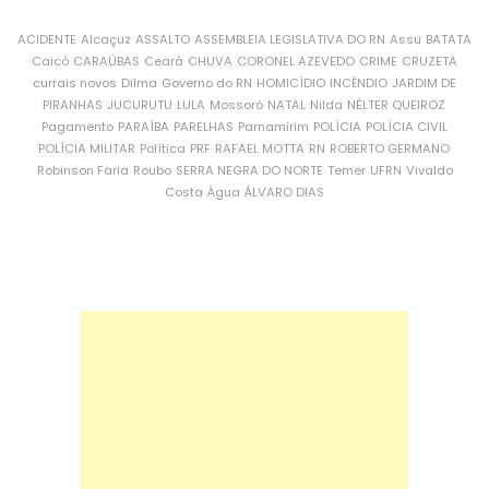
ACIDENTE
Alcaçuz
ASSALTO
ASSEMBLEIA LEGISLATIVA DO RN
Assu
BATATA
Caicó
CARAÚBAS
Ceará
CHUVA
CORONEL AZEVEDO
CRIME
CRUZETA
currais novos
Dilma
Governo do RN
HOMICÍDIO
INCÊNDIO
JARDIM DE
PIRANHAS
JUCURUTU
LULA
Mossoró
NATAL
Nilda
NÉLTER QUEIROZ
Pagamento
PARAÍBA
PARELHAS
Parnamirim
POLÍCIA
POLÍCIA CIVIL
POLÍCIA MILITAR
Política
PRF
RAFAEL MOTTA
RN
ROBERTO GERMANO
Robinson Faria
Roubo
SERRA NEGRA DO NORTE
Temer
UFRN
Vivaldo
Costa
Água
ÁLVARO DIAS