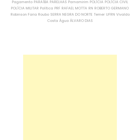
Pagamento
PARAÍBA
PARELHAS
Parnamirim
POLÍCIA
POLÍCIA CIVIL
POLÍCIA MILITAR
Política
PRF
RAFAEL MOTTA
RN
ROBERTO GERMANO
Robinson Faria
Roubo
SERRA NEGRA DO NORTE
Temer
UFRN
Vivaldo
Costa
Água
ÁLVARO DIAS