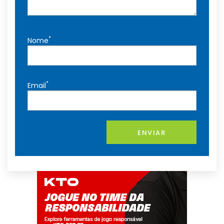
*
Nome
*
Email
ENVIAR