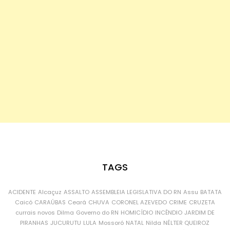
TAGS
ACIDENTE
Alcaçuz
ASSALTO
ASSEMBLEIA LEGISLATIVA DO RN
Assu
BATATA
Caicó
CARAÚBAS
Ceará
CHUVA
CORONEL AZEVEDO
CRIME
CRUZETA
currais novos
Dilma
Governo do RN
HOMICÍDIO
INCÊNDIO
JARDIM DE
PIRANHAS
JUCURUTU
LULA
Mossoró
NATAL
Nilda
NÉLTER QUEIROZ