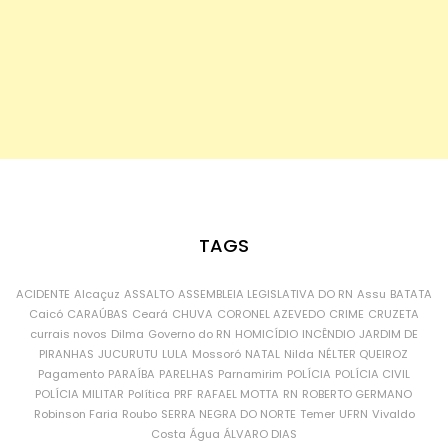
TAGS
ACIDENTE
Alcaçuz
ASSALTO
ASSEMBLEIA LEGISLATIVA DO RN
Assu
BATATA
Caicó
CARAÚBAS
Ceará
CHUVA
CORONEL AZEVEDO
CRIME
CRUZETA
currais novos
Dilma
Governo do RN
HOMICÍDIO
INCÊNDIO
JARDIM DE
PIRANHAS
JUCURUTU
LULA
Mossoró
NATAL
Nilda
NÉLTER QUEIROZ
Pagamento
PARAÍBA
PARELHAS
Parnamirim
POLÍCIA
POLÍCIA CIVIL
POLÍCIA MILITAR
Política
PRF
RAFAEL MOTTA
RN
ROBERTO GERMANO
Robinson Faria
Roubo
SERRA NEGRA DO NORTE
Temer
UFRN
Vivaldo
Costa
Água
ÁLVARO DIAS