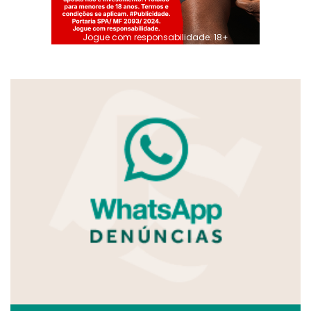
Jogue com responsabilidade. 18+