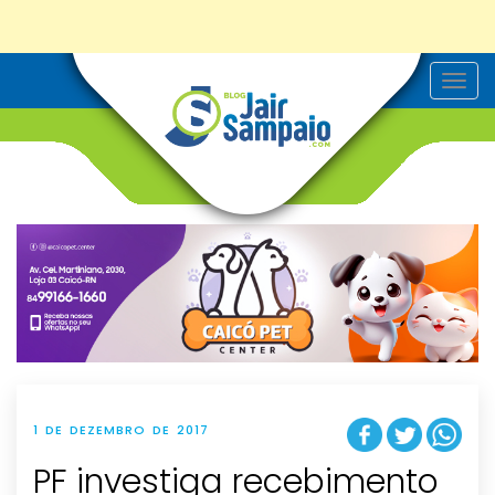
T
o
g
g
l
e
n
a
v
i
g
a
t
i
o
n
1 DE DEZEMBRO DE 2017
PF investiga recebimento