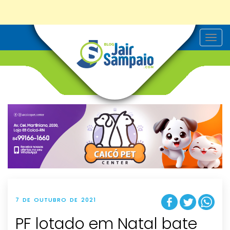
T
o
g
g
l
e
n
a
v
i
g
a
t
i
o
n
7 DE OUTUBRO DE 2021
PF lotado em Natal bate