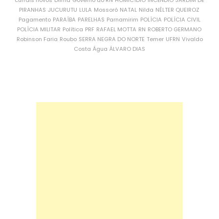
currais novos
Dilma
Governo do RN
HOMICÍDIO
INCÊNDIO
JARDIM DE
PIRANHAS
JUCURUTU
LULA
Mossoró
NATAL
Nilda
NÉLTER QUEIROZ
Pagamento
PARAÍBA
PARELHAS
Parnamirim
POLÍCIA
POLÍCIA CIVIL
POLÍCIA MILITAR
Política
PRF
RAFAEL MOTTA
RN
ROBERTO GERMANO
Robinson Faria
Roubo
SERRA NEGRA DO NORTE
Temer
UFRN
Vivaldo
Costa
Água
ÁLVARO DIAS