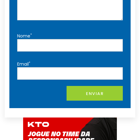
*
Nome
*
Email
ENVIAR