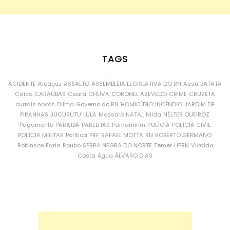
TAGS
ACIDENTE
Alcaçuz
ASSALTO
ASSEMBLEIA LEGISLATIVA DO RN
Assu
BATATA
Caicó
CARAÚBAS
Ceará
CHUVA
CORONEL AZEVEDO
CRIME
CRUZETA
currais novos
Dilma
Governo do RN
HOMICÍDIO
INCÊNDIO
JARDIM DE
PIRANHAS
JUCURUTU
LULA
Mossoró
NATAL
Nilda
NÉLTER QUEIROZ
Pagamento
PARAÍBA
PARELHAS
Parnamirim
POLÍCIA
POLÍCIA CIVIL
POLÍCIA MILITAR
Política
PRF
RAFAEL MOTTA
RN
ROBERTO GERMANO
Robinson Faria
Roubo
SERRA NEGRA DO NORTE
Temer
UFRN
Vivaldo
Costa
Água
ÁLVARO DIAS