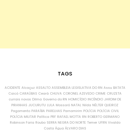
TAGS
ACIDENTE
Alcaçuz
ASSALTO
ASSEMBLEIA LEGISLATIVA DO RN
Assu
BATATA
Caicó
CARAÚBAS
Ceará
CHUVA
CORONEL AZEVEDO
CRIME
CRUZETA
currais novos
Dilma
Governo do RN
HOMICÍDIO
INCÊNDIO
JARDIM DE
PIRANHAS
JUCURUTU
LULA
Mossoró
NATAL
Nilda
NÉLTER QUEIROZ
Pagamento
PARAÍBA
PARELHAS
Parnamirim
POLÍCIA
POLÍCIA CIVIL
POLÍCIA MILITAR
Política
PRF
RAFAEL MOTTA
RN
ROBERTO GERMANO
Robinson Faria
Roubo
SERRA NEGRA DO NORTE
Temer
UFRN
Vivaldo
Costa
Água
ÁLVARO DIAS