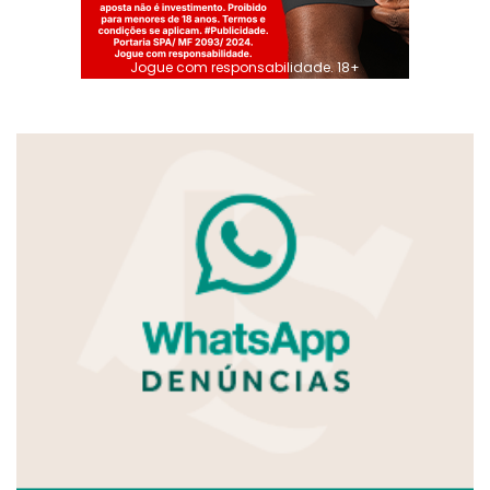
Jogue com responsabilidade. 18+