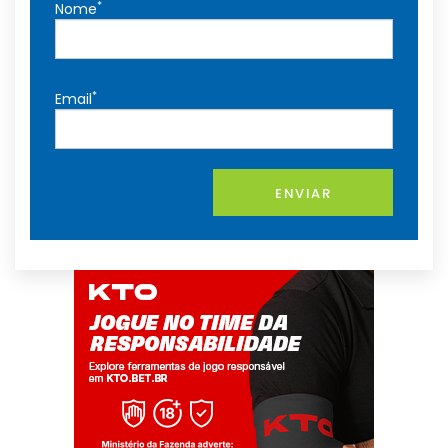
*
Nome
*
Email
ENVIAR