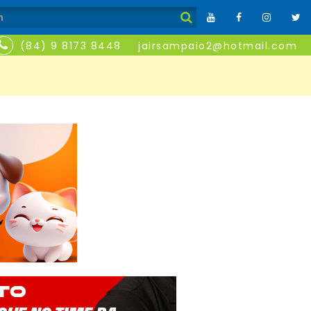
(84) 9 8173 8448
jairsampaio2@hotmail.com