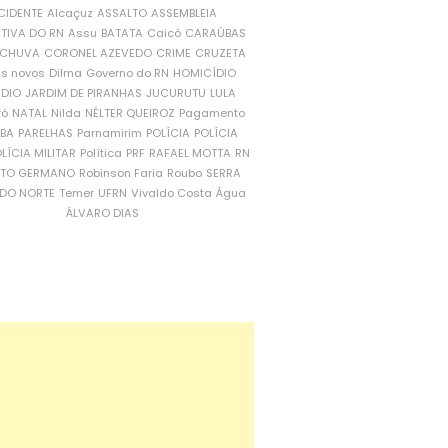
CIDENTE
Alcaçuz
ASSALTO
ASSEMBLEIA
ATIVA DO RN
Assu
BATATA
Caicó
CARAÚBAS
CHUVA
CORONEL AZEVEDO
CRIME
CRUZETA
is novos
Dilma
Governo do RN
HOMICÍDIO
NDIO
JARDIM DE PIRANHAS
JUCURUTU
LULA
ró
NATAL
Nilda
NÉLTER QUEIROZ
Pagamento
ÍBA
PARELHAS
Parnamirim
POLÍCIA
POLÍCIA
LÍCIA MILITAR
Política
PRF
RAFAEL MOTTA
RN
RTO GERMANO
Robinson Faria
Roubo
SERRA
DO NORTE
Temer
UFRN
Vivaldo Costa
Água
ÁLVARO DIAS