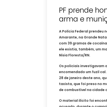
PF prende h
arma e muniçõ
A Polícia Federal prendeu 
Amarante, na Grande Natal,
com 39 gramas de cocaína, 
ele existia, também, um m
Nísia Floresta/RN.
Os policiais investigavam
encomendado um fuzil cal. 
28 de janeiro deste ano, q
taxista, que foi preso no
de combustível na cidade 
O material ilícito foi enco
acusado, durante o cumpr