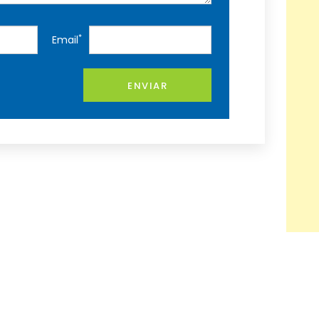
*
Email
ENVIAR