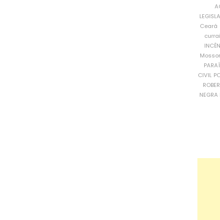
A
LEGISL
Ceará
curra
INCÊ
Mosso
PARA
CIVIL
PO
ROBE
NEGRA 