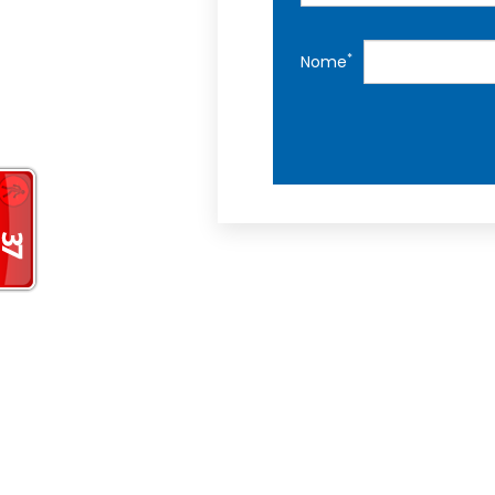
*
Nome