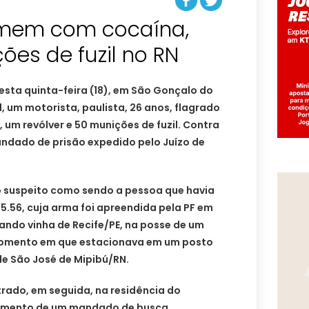
omem com cocaína,
es de fuzil no RN
nesta quinta-feira (18), em São Gonçalo do
 um motorista, paulista, 26 anos, flagrado
um revólver e 50 munições de fuzil. Contra
andado de prisão expedido pelo Juízo de
 o suspeito como sendo a pessoa que havia
5.56, cuja arma foi apreendida pela PF em
uando vinha de Recife/PE, na posse de um
 momento em que estacionava em um posto
de São José de Mipibú/RN.
ntrado, em seguida, na residência do
imento de um mandado de busca.