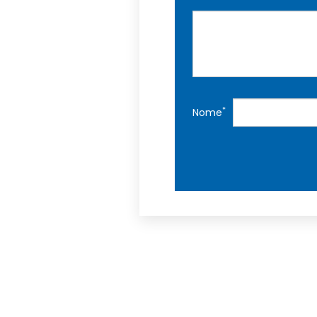
*
Nome