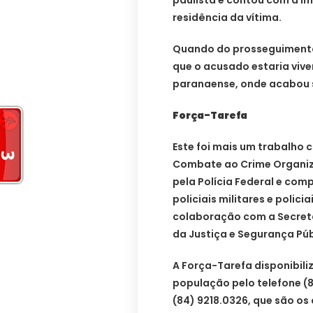
paulista e contou com a i
residência da vítima.
Quando do prosseguimento
que o acusado estaria viv
paranaense, onde acabou 
Força-Tarefa
Este foi mais um trabalho 
Combate ao Crime Organi
pela Polícia Federal e compo
policiais militares e polic
colaboração com a Secreta
da Justiça e Segurança Púb
A Força-Tarefa disponibil
população pelo telefone 
(84) 9218.0326, que são os