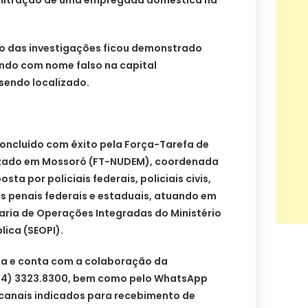
nfiltração de uma empregada doméstica na
 das investigações ficou demonstrado
endo com nome falso na capital
sendo localizado.
concluído com êxito pela Força-Tarefa de
zado em Mossoró (FT-NUDEM), coordenada
sta por policiais federais, policiais civis,
iais penais federais e estaduais, atuando em
ria de Operações Integradas do Ministério
lica (SEOPI).
iza e conta com a colaboração da
(84) 3323.8300, bem como pelo WhatsApp
 canais indicados para recebimento de