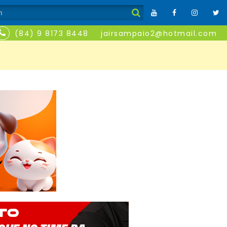
(84) 9 8173 8448
jairsampaio2@hotmail.com