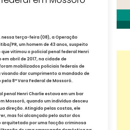
l federal em Mossoró
, nessa terça-feira (08), a Operação
itiba/PR, um homem de 43 anos, suspeito
 que vitimou o policial penal federal Henri
 em abril de 2017, na cidade de
oram mobilizados policiais federais de
iba visando dar cumprimento a mandado de
 pela 8ª Vara Federal de Mossoró.
al penal Henri Charlie estava em um bar
 em Mossoró, quando um indivíduo desceu
ua direção. Atingido pelas costas, ele
er, mas foi alcançado pelo autor dos
do arquitetado por uma facção criminosa