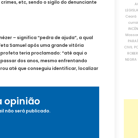
crimes, etc, sendo o sigilo do denunciante
A
LEGISL
Ceará
curra
INCÊ
Mosso
zer – significa “pedra de ajuda”, a qual
PARA
ofeta Samuel após uma grande vitória
CIVIL
PO
o profeta teria proclamado: “até aqui o
ROBE
NEGRA 
o passar dos anos, mesmo enfrentando
rou até que conseguiu identificar, localizar
a opinião
il não será publicado.