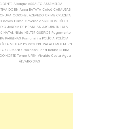
CIDENTE
Alcaçuz
ASSALTO
ASSEMBLEIA
ATIVA DO RN
Assu
BATATA
Caicó
CARAÚBAS
CHUVA
CORONEL AZEVEDO
CRIME
CRUZETA
is novos
Dilma
Governo do RN
HOMICÍDIO
NDIO
JARDIM DE PIRANHAS
JUCURUTU
LULA
ró
NATAL
Nilda
NÉLTER QUEIROZ
Pagamento
ÍBA
PARELHAS
Parnamirim
POLÍCIA
POLÍCIA
LÍCIA MILITAR
Política
PRF
RAFAEL MOTTA
RN
RTO GERMANO
Robinson Faria
Roubo
SERRA
DO NORTE
Temer
UFRN
Vivaldo Costa
Água
ÁLVARO DIAS