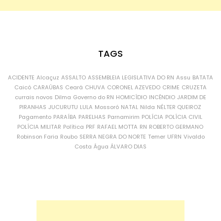
TAGS
ACIDENTE
Alcaçuz
ASSALTO
ASSEMBLEIA LEGISLATIVA DO RN
Assu
BATATA
Caicó
CARAÚBAS
Ceará
CHUVA
CORONEL AZEVEDO
CRIME
CRUZETA
currais novos
Dilma
Governo do RN
HOMICÍDIO
INCÊNDIO
JARDIM DE
PIRANHAS
JUCURUTU
LULA
Mossoró
NATAL
Nilda
NÉLTER QUEIROZ
Pagamento
PARAÍBA
PARELHAS
Parnamirim
POLÍCIA
POLÍCIA CIVIL
POLÍCIA MILITAR
Política
PRF
RAFAEL MOTTA
RN
ROBERTO GERMANO
Robinson Faria
Roubo
SERRA NEGRA DO NORTE
Temer
UFRN
Vivaldo
Costa
Água
ÁLVARO DIAS