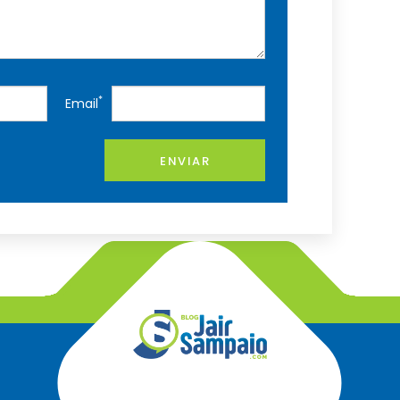
*
Email
ENVIAR