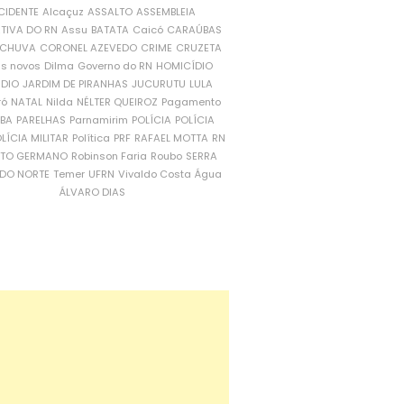
CIDENTE
Alcaçuz
ASSALTO
ASSEMBLEIA
ATIVA DO RN
Assu
BATATA
Caicó
CARAÚBAS
CHUVA
CORONEL AZEVEDO
CRIME
CRUZETA
is novos
Dilma
Governo do RN
HOMICÍDIO
NDIO
JARDIM DE PIRANHAS
JUCURUTU
LULA
ró
NATAL
Nilda
NÉLTER QUEIROZ
Pagamento
ÍBA
PARELHAS
Parnamirim
POLÍCIA
POLÍCIA
LÍCIA MILITAR
Política
PRF
RAFAEL MOTTA
RN
RTO GERMANO
Robinson Faria
Roubo
SERRA
DO NORTE
Temer
UFRN
Vivaldo Costa
Água
ÁLVARO DIAS