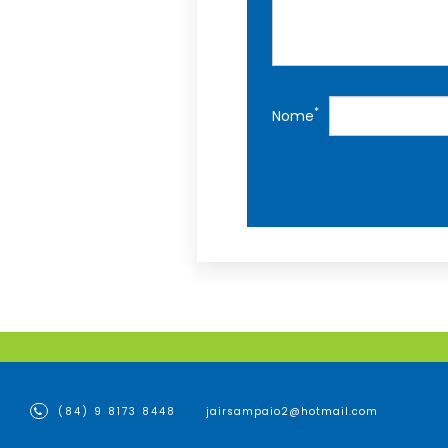
*
Nome
(84) 9 8173 8448
jairsampaio2@hotmail.com