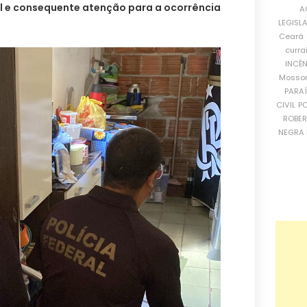
l e consequente atenção para a ocorrência
A
LEGISL
Ceará
curra
INCÊ
Mosso
PARA
CIVIL
PO
ROBE
NEGRA 