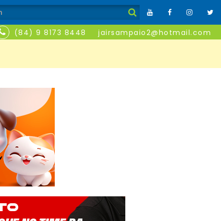
(84) 9 8173 8448
jairsampaio2@hotmail.com