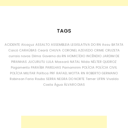
TAGS
ACIDENTE
Alcaçuz
ASSALTO
ASSEMBLEIA LEGISLATIVA DO RN
Assu
BATATA
Caicó
CARAÚBAS
Ceará
CHUVA
CORONEL AZEVEDO
CRIME
CRUZETA
currais novos
Dilma
Governo do RN
HOMICÍDIO
INCÊNDIO
JARDIM DE
PIRANHAS
JUCURUTU
LULA
Mossoró
NATAL
Nilda
NÉLTER QUEIROZ
Pagamento
PARAÍBA
PARELHAS
Parnamirim
POLÍCIA
POLÍCIA CIVIL
POLÍCIA MILITAR
Política
PRF
RAFAEL MOTTA
RN
ROBERTO GERMANO
Robinson Faria
Roubo
SERRA NEGRA DO NORTE
Temer
UFRN
Vivaldo
Costa
Água
ÁLVARO DIAS