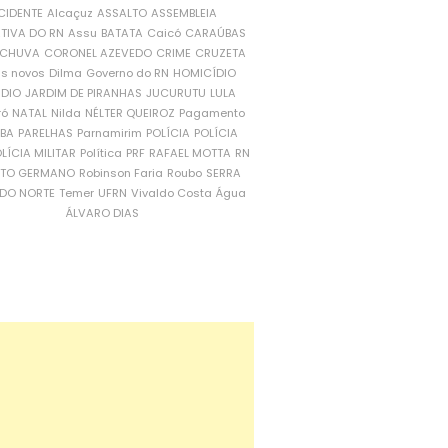
CIDENTE
Alcaçuz
ASSALTO
ASSEMBLEIA
ATIVA DO RN
Assu
BATATA
Caicó
CARAÚBAS
CHUVA
CORONEL AZEVEDO
CRIME
CRUZETA
is novos
Dilma
Governo do RN
HOMICÍDIO
NDIO
JARDIM DE PIRANHAS
JUCURUTU
LULA
ró
NATAL
Nilda
NÉLTER QUEIROZ
Pagamento
ÍBA
PARELHAS
Parnamirim
POLÍCIA
POLÍCIA
LÍCIA MILITAR
Política
PRF
RAFAEL MOTTA
RN
RTO GERMANO
Robinson Faria
Roubo
SERRA
DO NORTE
Temer
UFRN
Vivaldo Costa
Água
ÁLVARO DIAS