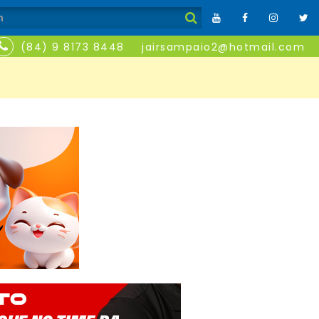
(84) 9 8173 8448
jairsampaio2@hotmail.com