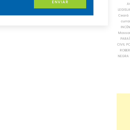
ENVIAR
A
LEGISL
Ceará
curra
INCÊ
Mosso
PARA
CIVIL
PO
ROBE
NEGRA 