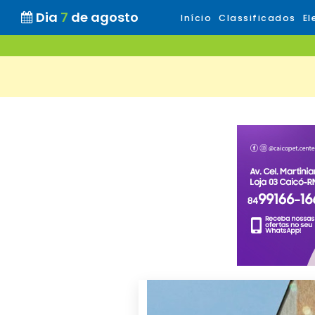
Dia
7
de agosto
Início
Classificados
El