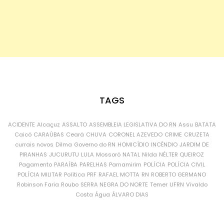
TAGS
ACIDENTE
Alcaçuz
ASSALTO
ASSEMBLEIA LEGISLATIVA DO RN
Assu
BATATA
Caicó
CARAÚBAS
Ceará
CHUVA
CORONEL AZEVEDO
CRIME
CRUZETA
currais novos
Dilma
Governo do RN
HOMICÍDIO
INCÊNDIO
JARDIM DE
PIRANHAS
JUCURUTU
LULA
Mossoró
NATAL
Nilda
NÉLTER QUEIROZ
Pagamento
PARAÍBA
PARELHAS
Parnamirim
POLÍCIA
POLÍCIA CIVIL
POLÍCIA MILITAR
Política
PRF
RAFAEL MOTTA
RN
ROBERTO GERMANO
Robinson Faria
Roubo
SERRA NEGRA DO NORTE
Temer
UFRN
Vivaldo
Costa
Água
ÁLVARO DIAS