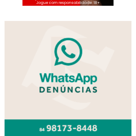
Jogue com responsabilidade. 18+