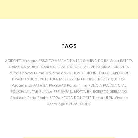
TAGS
ACIDENTE
Alcaçuz
ASSALTO
ASSEMBLEIA LEGISLATIVA DO RN
Assu
BATATA
Caicó
CARAÚBAS
Ceará
CHUVA
CORONEL AZEVEDO
CRIME
CRUZETA
currais novos
Dilma
Governo do RN
HOMICÍDIO
INCÊNDIO
JARDIM DE
PIRANHAS
JUCURUTU
LULA
Mossoró
NATAL
Nilda
NÉLTER QUEIROZ
Pagamento
PARAÍBA
PARELHAS
Parnamirim
POLÍCIA
POLÍCIA CIVIL
POLÍCIA MILITAR
Política
PRF
RAFAEL MOTTA
RN
ROBERTO GERMANO
Robinson Faria
Roubo
SERRA NEGRA DO NORTE
Temer
UFRN
Vivaldo
Costa
Água
ÁLVARO DIAS