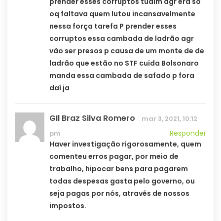
prender esses corruptos tudim agr era só
oq faltava quem lutou incansavelmente
nessa força tarefa P prender esses
corruptos essa cambada de ladrão agr
vão ser presos p causa de um monte de de
ladrão que estão no STF cuida Bolsonaro
manda essa cambada de safado p fora
daí ja
GIl Braz Silva Romero
mar 3, 2021, 10:12
Responder
pm
Haver investigação rigorosamente, quem
comenteu erros pagar, por meio de
trabalho, hipocar bens para pagarem
todas despesas gasta pelo governo, ou
seja pagas por nós, através de nossos
impostos.