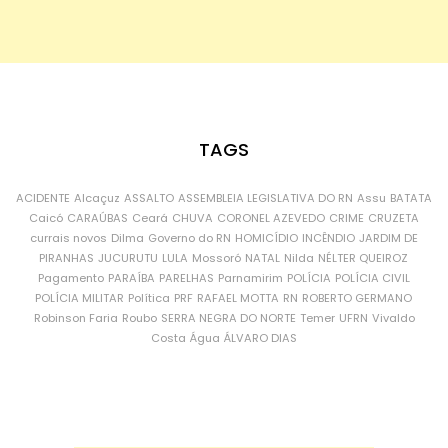
TAGS
ACIDENTE
Alcaçuz
ASSALTO
ASSEMBLEIA LEGISLATIVA DO RN
Assu
BATATA
Caicó
CARAÚBAS
Ceará
CHUVA
CORONEL AZEVEDO
CRIME
CRUZETA
currais novos
Dilma
Governo do RN
HOMICÍDIO
INCÊNDIO
JARDIM DE
PIRANHAS
JUCURUTU
LULA
Mossoró
NATAL
Nilda
NÉLTER QUEIROZ
Pagamento
PARAÍBA
PARELHAS
Parnamirim
POLÍCIA
POLÍCIA CIVIL
POLÍCIA MILITAR
Política
PRF
RAFAEL MOTTA
RN
ROBERTO GERMANO
Robinson Faria
Roubo
SERRA NEGRA DO NORTE
Temer
UFRN
Vivaldo
Costa
Água
ÁLVARO DIAS