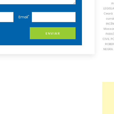
A
LEGISL
Ceará
*
Email
curra
INCÊ
Mosso
ENVIAR
PARA
CIVIL
PO
ROBE
NEGRA 