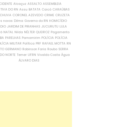
CIDENTE
Alcaçuz
ASSALTO
ASSEMBLEIA
ATIVA DO RN
Assu
BATATA
Caicó
CARAÚBAS
CHUVA
CORONEL AZEVEDO
CRIME
CRUZETA
is novos
Dilma
Governo do RN
HOMICÍDIO
NDIO
JARDIM DE PIRANHAS
JUCURUTU
LULA
ró
NATAL
Nilda
NÉLTER QUEIROZ
Pagamento
ÍBA
PARELHAS
Parnamirim
POLÍCIA
POLÍCIA
LÍCIA MILITAR
Política
PRF
RAFAEL MOTTA
RN
RTO GERMANO
Robinson Faria
Roubo
SERRA
DO NORTE
Temer
UFRN
Vivaldo Costa
Água
ÁLVARO DIAS