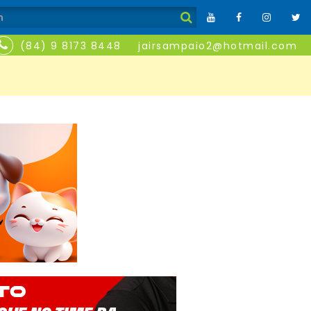
(84) 9 8173 8448
jairsampaio2@hotmail.com