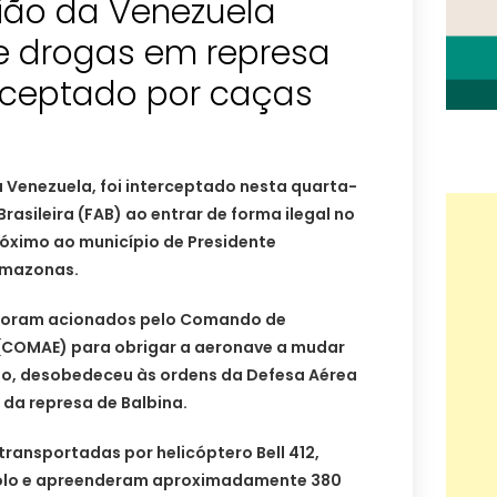
vião da Venezuela
 drogas em represa
erceptado por caças
 Venezuela, foi interceptado nesta quarta-
Brasileira (FAB) ao entrar de forma ilegal no
róximo ao município de Presidente
 Amazonas.
foram acionados pelo Comando de
(COMAE) para obrigar a aeronave a mudar
nto, desobedeceu às ordens da Defesa Aérea
 da represa de Balbina.
 transportadas por helicóptero Bell 412,
 solo e apreenderam aproximadamente 380