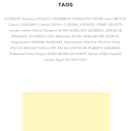
TAGS
ACIDENTE
Alcaçuz
ASSALTO
ASSEMBLEIA LEGISLATIVA DO RN
Assu
BATATA
Caicó
CARAÚBAS
Ceará
CHUVA
CORONEL AZEVEDO
CRIME
CRUZETA
currais novos
Dilma
Governo do RN
HOMICÍDIO
INCÊNDIO
JARDIM DE
PIRANHAS
JUCURUTU
LULA
Mossoró
NATAL
Nilda
NÉLTER QUEIROZ
Pagamento
PARAÍBA
PARELHAS
Parnamirim
POLÍCIA
POLÍCIA CIVIL
POLÍCIA MILITAR
Política
PRF
RAFAEL MOTTA
RN
ROBERTO GERMANO
Robinson Faria
Roubo
SERRA NEGRA DO NORTE
Temer
UFRN
Vivaldo
Costa
Água
ÁLVARO DIAS