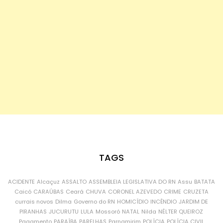
TAGS
ACIDENTE
Alcaçuz
ASSALTO
ASSEMBLEIA LEGISLATIVA DO RN
Assu
BATATA
Caicó
CARAÚBAS
Ceará
CHUVA
CORONEL AZEVEDO
CRIME
CRUZETA
currais novos
Dilma
Governo do RN
HOMICÍDIO
INCÊNDIO
JARDIM DE
PIRANHAS
JUCURUTU
LULA
Mossoró
NATAL
Nilda
NÉLTER QUEIROZ
Pagamento
PARAÍBA
PARELHAS
Parnamirim
POLÍCIA
POLÍCIA CIVIL