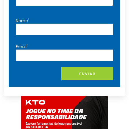
*
Nome
*
Email
ENVIAR