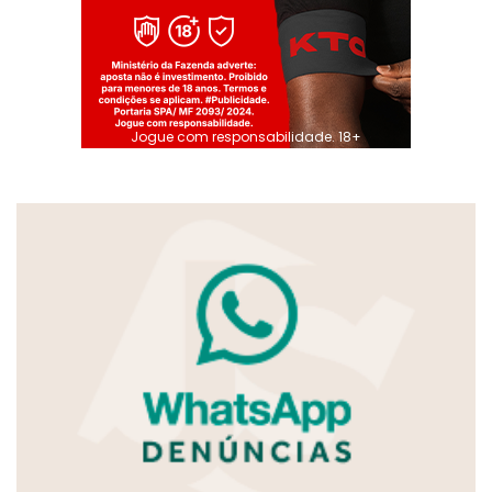
Jogue com responsabilidade. 18+