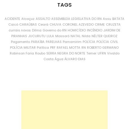
TAGS
ACIDENTE
Alcaçuz
ASSALTO
ASSEMBLEIA LEGISLATIVA DO RN
Assu
BATATA
Caicó
CARAÚBAS
Ceará
CHUVA
CORONEL AZEVEDO
CRIME
CRUZETA
currais novos
Dilma
Governo do RN
HOMICÍDIO
INCÊNDIO
JARDIM DE
PIRANHAS
JUCURUTU
LULA
Mossoró
NATAL
Nilda
NÉLTER QUEIROZ
Pagamento
PARAÍBA
PARELHAS
Parnamirim
POLÍCIA
POLÍCIA CIVIL
POLÍCIA MILITAR
Política
PRF
RAFAEL MOTTA
RN
ROBERTO GERMANO
Robinson Faria
Roubo
SERRA NEGRA DO NORTE
Temer
UFRN
Vivaldo
Costa
Água
ÁLVARO DIAS