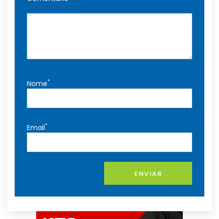
*
Nome
*
Email
ENVIAR