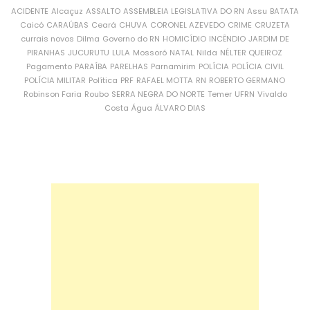
ACIDENTE
Alcaçuz
ASSALTO
ASSEMBLEIA LEGISLATIVA DO RN
Assu
BATATA
Caicó
CARAÚBAS
Ceará
CHUVA
CORONEL AZEVEDO
CRIME
CRUZETA
currais novos
Dilma
Governo do RN
HOMICÍDIO
INCÊNDIO
JARDIM DE
PIRANHAS
JUCURUTU
LULA
Mossoró
NATAL
Nilda
NÉLTER QUEIROZ
Pagamento
PARAÍBA
PARELHAS
Parnamirim
POLÍCIA
POLÍCIA CIVIL
POLÍCIA MILITAR
Política
PRF
RAFAEL MOTTA
RN
ROBERTO GERMANO
Robinson Faria
Roubo
SERRA NEGRA DO NORTE
Temer
UFRN
Vivaldo
Costa
Água
ÁLVARO DIAS