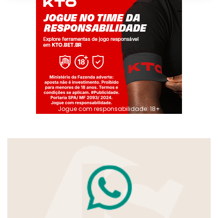
Jogue com responsabilidade. 18+