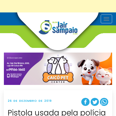
T
o
g
g
l
e
n
a
v
i
g
a
t
i
o
n
26 DE DEZEMBRO DE 2019
Pistola usada pela polícia