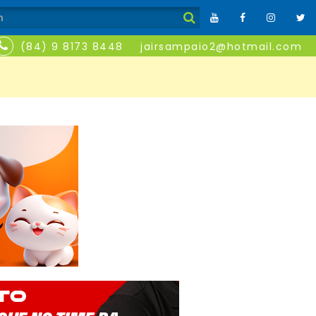
(84) 9 8173 8448
jairsampaio2@hotmail.com