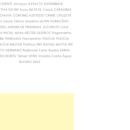
CIDENTE
Alcaçuz
ASSALTO
ASSEMBLEIA
ATIVA DO RN
Assu
BATATA
Caicó
CARAÚBAS
CHUVA
CORONEL AZEVEDO
CRIME
CRUZETA
is novos
Dilma
Governo do RN
HOMICÍDIO
NDIO
JARDIM DE PIRANHAS
JUCURUTU
LULA
ró
NATAL
Nilda
NÉLTER QUEIROZ
Pagamento
ÍBA
PARELHAS
Parnamirim
POLÍCIA
POLÍCIA
LÍCIA MILITAR
Política
PRF
RAFAEL MOTTA
RN
RTO GERMANO
Robinson Faria
Roubo
SERRA
DO NORTE
Temer
UFRN
Vivaldo Costa
Água
ÁLVARO DIAS