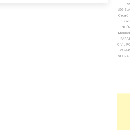
A
LEGISL
Ceará
curra
INCÊ
Mosso
PARA
CIVIL
PO
ROBE
NEGRA 