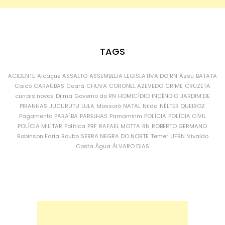
TAGS
ACIDENTE
Alcaçuz
ASSALTO
ASSEMBLEIA LEGISLATIVA DO RN
Assu
BATATA
Caicó
CARAÚBAS
Ceará
CHUVA
CORONEL AZEVEDO
CRIME
CRUZETA
currais novos
Dilma
Governo do RN
HOMICÍDIO
INCÊNDIO
JARDIM DE
PIRANHAS
JUCURUTU
LULA
Mossoró
NATAL
Nilda
NÉLTER QUEIROZ
Pagamento
PARAÍBA
PARELHAS
Parnamirim
POLÍCIA
POLÍCIA CIVIL
POLÍCIA MILITAR
Política
PRF
RAFAEL MOTTA
RN
ROBERTO GERMANO
Robinson Faria
Roubo
SERRA NEGRA DO NORTE
Temer
UFRN
Vivaldo
Costa
Água
ÁLVARO DIAS