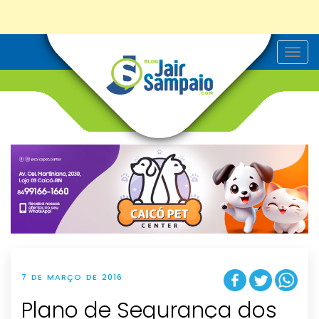
T
o
g
g
l
e
n
a
v
i
g
a
t
i
o
n
7 DE MARÇO DE 2016
Plano de Segurança dos