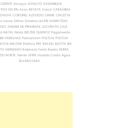
CIDENTE
Alcaçuz
ASSALTO
ASSEMBLEIA
ATIVA DO RN
Assu
BATATA
Caicó
CARAÚBAS
CHUVA
CORONEL AZEVEDO
CRIME
CRUZETA
is novos
Dilma
Governo do RN
HOMICÍDIO
NDIO
JARDIM DE PIRANHAS
JUCURUTU
LULA
ró
NATAL
Nilda
NÉLTER QUEIROZ
Pagamento
ÍBA
PARELHAS
Parnamirim
POLÍCIA
POLÍCIA
LÍCIA MILITAR
Política
PRF
RAFAEL MOTTA
RN
RTO GERMANO
Robinson Faria
Roubo
SERRA
DO NORTE
Temer
UFRN
Vivaldo Costa
Água
ÁLVARO DIAS