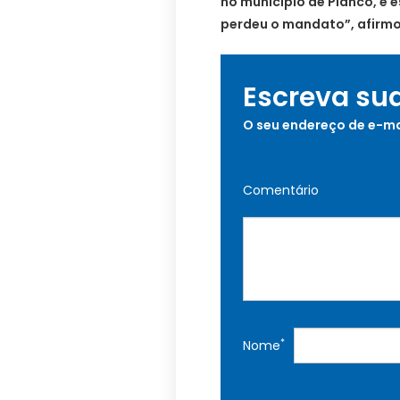
no município de Piancó, e 
perdeu o mandato”, afirmo
Escreva su
O seu endereço de e-ma
Comentário
*
Nome