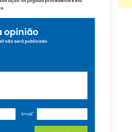
essa ação foi julgada procedente e ela
u.
a opinião
il não será publicado.
*
Email