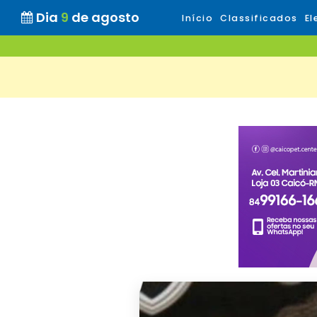
Dia
9
de agosto
Início
Classificados
El