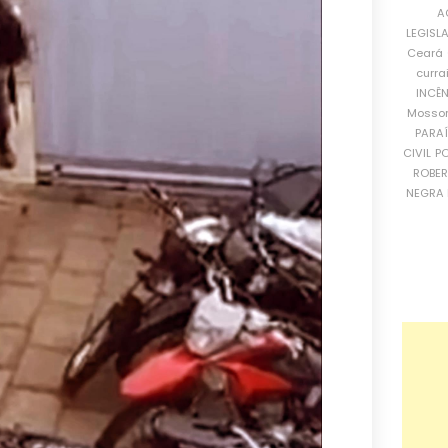
A
LEGISL
Ceará
curra
INCÊ
Mosso
PARA
CIVIL
PO
ROBE
NEGRA 