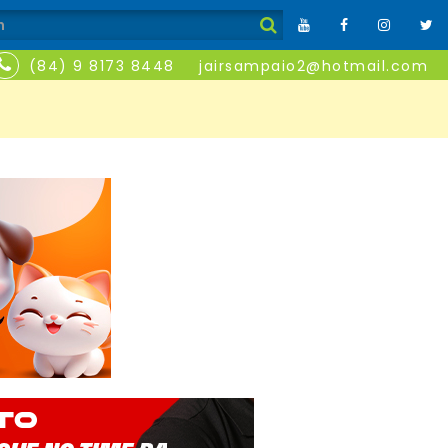
(84) 9 8173 8448
jairsampaio2@hotmail.com