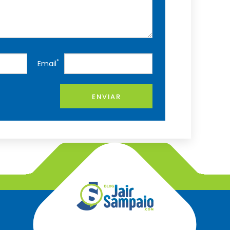
*
Email
ENVIAR