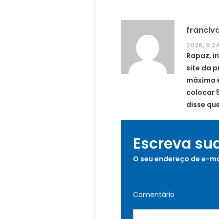
franciv
2026, 9:2
Rapaz, i
site da p
máxima é
colocar 
disse que
Escreva su
O seu endereço de e-ma
Comentário