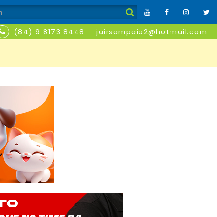
(84) 9 8173 8448
jairsampaio2@hotmail.com