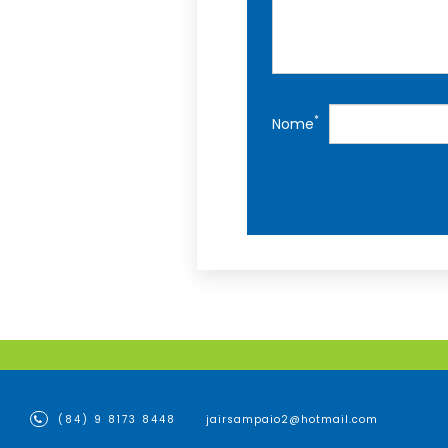
*
Nome
(84) 9 8173 8448
jairsampaio2@hotmail.com