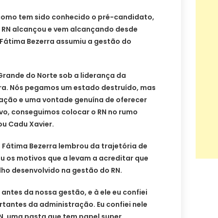
 como tem sido conhecido o pré-candidato,
o RN alcançou e vem alcançando desde
 Fátima Bezerra assumiu a gestão do
 Grande do Norte sob a liderança da
ra. Nós pegamos um estado destruído, mas
ação e uma vontade genuína de oferecer
vo, conseguimos colocar o RN no rumo
u Cadu Xavier.
 Fátima Bezerra lembrou da trajetória de
ou os motivos que a levam a acreditar que
lho desenvolvido na gestão do RN.
ntes da nossa gestão, e à ele eu confiei
tantes da administração. Eu confiei nele
RN, uma pasta que tem papel super