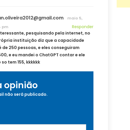
an.oliveira2012@gmail.com
maio 5,
Responder
4 pm
nteressante, pesquisando pela internet, no
rópria instituição diz que a capacidade
 de 250 pessoas, e eles conseguiram
500, e eu mandei o ChatGPT contar e ele
 so tem 155, kkkkkk
a opinião
il não será publicado.