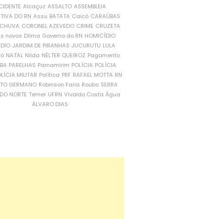
CIDENTE
Alcaçuz
ASSALTO
ASSEMBLEIA
ATIVA DO RN
Assu
BATATA
Caicó
CARAÚBAS
CHUVA
CORONEL AZEVEDO
CRIME
CRUZETA
is novos
Dilma
Governo do RN
HOMICÍDIO
NDIO
JARDIM DE PIRANHAS
JUCURUTU
LULA
ró
NATAL
Nilda
NÉLTER QUEIROZ
Pagamento
ÍBA
PARELHAS
Parnamirim
POLÍCIA
POLÍCIA
LÍCIA MILITAR
Política
PRF
RAFAEL MOTTA
RN
RTO GERMANO
Robinson Faria
Roubo
SERRA
DO NORTE
Temer
UFRN
Vivaldo Costa
Água
ÁLVARO DIAS