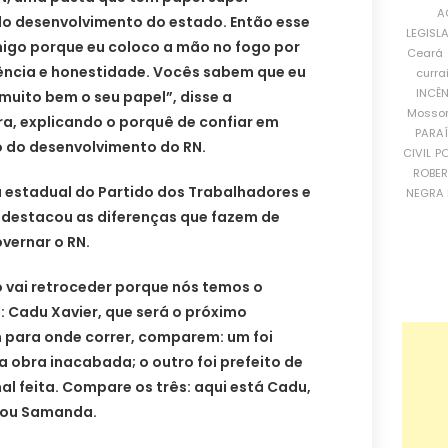
A
o desenvolvimento do estado. Então esse
LEGISL
migo porque eu coloco a mão no fogo por
Ceará
cência e honestidade. Vocês sabem que eu
curra
INCÊ
 muito bem o seu papel”, disse a
Mosso
a, explicando o porquê de confiar em
PARA
o do desenvolvimento do RN.
CIVIL
PO
ROBE
 estadual do Partido dos Trabalhadores e
NEGRA 
destacou as diferenças que fazem de
vernar o RN.
o vai retroceder porque nós temos o
 Cadu Xavier, que será o próximo
 para onde correr, comparem: um foi
a obra inacabada; o outro foi prefeito de
l feita. Compare os três: aqui está Cadu,
cou Samanda.