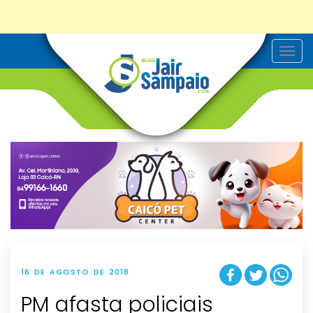
T
o
g
g
l
e
n
a
v
i
g
a
t
i
o
n
16 DE AGOSTO DE 2018
PM afasta policiais