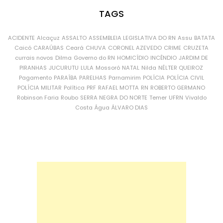
TAGS
ACIDENTE
Alcaçuz
ASSALTO
ASSEMBLEIA LEGISLATIVA DO RN
Assu
BATATA
Caicó
CARAÚBAS
Ceará
CHUVA
CORONEL AZEVEDO
CRIME
CRUZETA
currais novos
Dilma
Governo do RN
HOMICÍDIO
INCÊNDIO
JARDIM DE
PIRANHAS
JUCURUTU
LULA
Mossoró
NATAL
Nilda
NÉLTER QUEIROZ
Pagamento
PARAÍBA
PARELHAS
Parnamirim
POLÍCIA
POLÍCIA CIVIL
POLÍCIA MILITAR
Política
PRF
RAFAEL MOTTA
RN
ROBERTO GERMANO
Robinson Faria
Roubo
SERRA NEGRA DO NORTE
Temer
UFRN
Vivaldo
Costa
Água
ÁLVARO DIAS