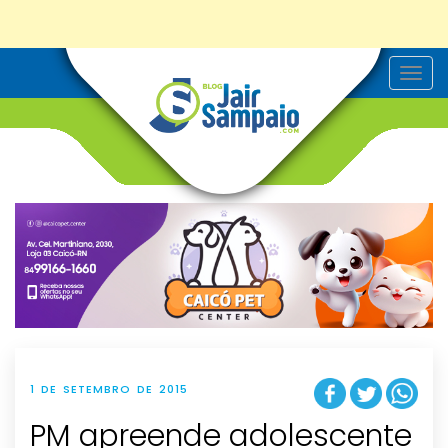
T
o
g
g
l
e
n
a
v
i
g
a
t
i
o
n
1 DE SETEMBRO DE 2015
PM apreende adolescente