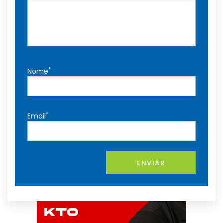
*
Nome
*
Email
ENVIAR