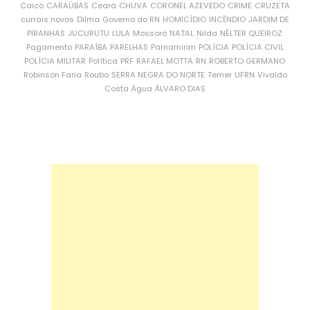
Caicó
CARAÚBAS
Ceará
CHUVA
CORONEL AZEVEDO
CRIME
CRUZETA
currais novos
Dilma
Governo do RN
HOMICÍDIO
INCÊNDIO
JARDIM DE
PIRANHAS
JUCURUTU
LULA
Mossoró
NATAL
Nilda
NÉLTER QUEIROZ
Pagamento
PARAÍBA
PARELHAS
Parnamirim
POLÍCIA
POLÍCIA CIVIL
POLÍCIA MILITAR
Política
PRF
RAFAEL MOTTA
RN
ROBERTO GERMANO
Robinson Faria
Roubo
SERRA NEGRA DO NORTE
Temer
UFRN
Vivaldo
Costa
Água
ÁLVARO DIAS