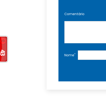
Comentário
*
Nome