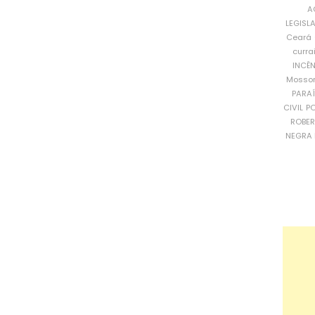
A
LEGISL
Ceará
curra
INCÊ
Mosso
PARA
CIVIL
PO
ROBE
NEGRA 