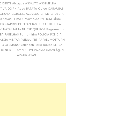
CIDENTE
Alcaçuz
ASSALTO
ASSEMBLEIA
ATIVA DO RN
Assu
BATATA
Caicó
CARAÚBAS
CHUVA
CORONEL AZEVEDO
CRIME
CRUZETA
is novos
Dilma
Governo do RN
HOMICÍDIO
NDIO
JARDIM DE PIRANHAS
JUCURUTU
LULA
ró
NATAL
Nilda
NÉLTER QUEIROZ
Pagamento
ÍBA
PARELHAS
Parnamirim
POLÍCIA
POLÍCIA
LÍCIA MILITAR
Política
PRF
RAFAEL MOTTA
RN
RTO GERMANO
Robinson Faria
Roubo
SERRA
DO NORTE
Temer
UFRN
Vivaldo Costa
Água
ÁLVARO DIAS