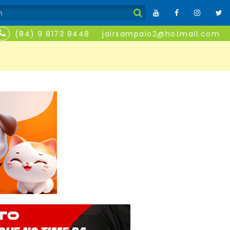
(84) 9 8173 8448
jairsampaio2@hotmail.com