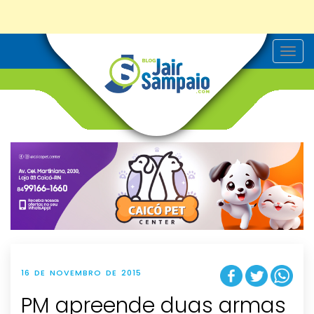
T
o
g
g
l
e
n
a
v
i
g
a
t
i
o
n
16 DE NOVEMBRO DE 2015
PM apreende duas armas