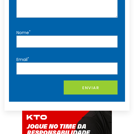
*
Nome
*
Email
ENVIAR