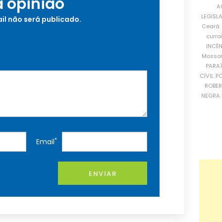
a opinião
A
LEGISL
il não será publicado.
Ceará
curra
INCÊ
Mosso
PARA
CIVIL
PO
ROBE
NEGRA 
*
Email
ENVIAR