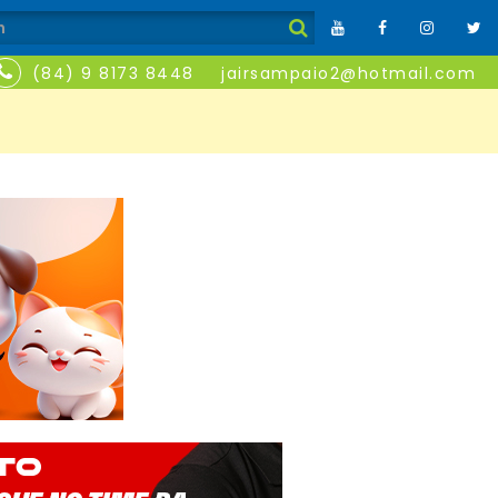
(84) 9 8173 8448
jairsampaio2@hotmail.com