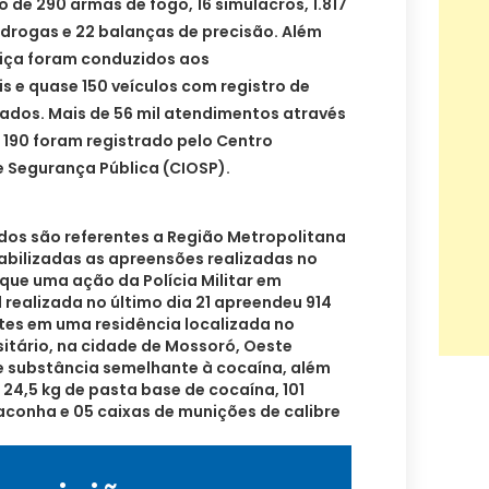
 de 290 armas de fogo, 16 simulacros, 1.817
 drogas e 22 balanças de precisão. Além
tiça foram conduzidos aos
s e quase 150 veículos com registro de
ados. Mais de 56 mil atendimentos através
 190 foram registrado pelo Centro
 Segurança Pública (CIOSP).
os são referentes a Região Metropolitana
abilizadas as apreensões realizadas no
r que uma ação da Polícia Militar em
l realizada no último dia 21 apreendeu 914
tes em uma residência localizada no
itário, na cidade de Mossoró, Oeste
de substância semelhante à cocaína, além
 24,5 kg de pasta base de cocaína, 101
aconha e 05 caixas de munições de calibre