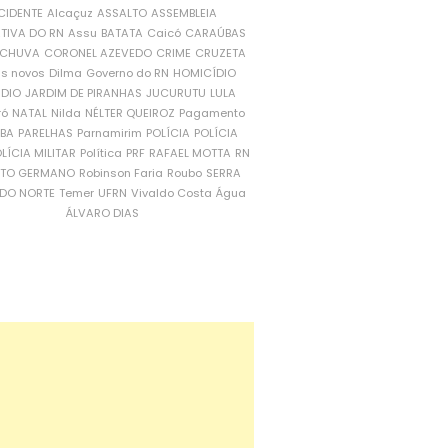
CIDENTE
Alcaçuz
ASSALTO
ASSEMBLEIA
ATIVA DO RN
Assu
BATATA
Caicó
CARAÚBAS
CHUVA
CORONEL AZEVEDO
CRIME
CRUZETA
is novos
Dilma
Governo do RN
HOMICÍDIO
NDIO
JARDIM DE PIRANHAS
JUCURUTU
LULA
ró
NATAL
Nilda
NÉLTER QUEIROZ
Pagamento
ÍBA
PARELHAS
Parnamirim
POLÍCIA
POLÍCIA
LÍCIA MILITAR
Política
PRF
RAFAEL MOTTA
RN
RTO GERMANO
Robinson Faria
Roubo
SERRA
DO NORTE
Temer
UFRN
Vivaldo Costa
Água
ÁLVARO DIAS