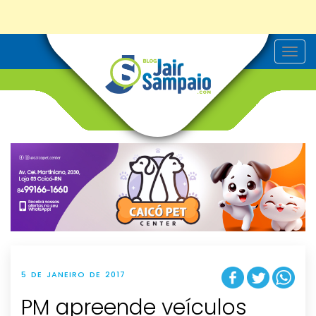
T
o
g
g
l
e
n
a
v
i
g
a
t
i
o
n
5 DE JANEIRO DE 2017
PM apreende veículos