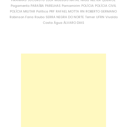
PIRANHAS
JUCURUTU
LULA
Mossoró
NATAL
Nilda
NÉLTER QUEIROZ
Pagamento
PARAÍBA
PARELHAS
Parnamirim
POLÍCIA
POLÍCIA CIVIL
POLÍCIA MILITAR
Política
PRF
RAFAEL MOTTA
RN
ROBERTO GERMANO
Robinson Faria
Roubo
SERRA NEGRA DO NORTE
Temer
UFRN
Vivaldo
Costa
Água
ÁLVARO DIAS