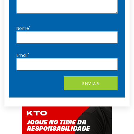
*
Nome
*
Email
ENVIAR