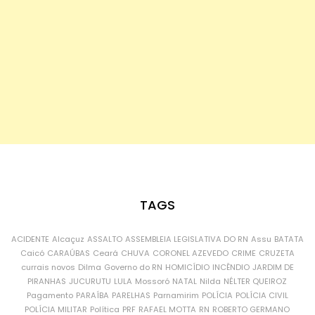
TAGS
ACIDENTE
Alcaçuz
ASSALTO
ASSEMBLEIA LEGISLATIVA DO RN
Assu
BATATA
Caicó
CARAÚBAS
Ceará
CHUVA
CORONEL AZEVEDO
CRIME
CRUZETA
currais novos
Dilma
Governo do RN
HOMICÍDIO
INCÊNDIO
JARDIM DE
PIRANHAS
JUCURUTU
LULA
Mossoró
NATAL
Nilda
NÉLTER QUEIROZ
Pagamento
PARAÍBA
PARELHAS
Parnamirim
POLÍCIA
POLÍCIA CIVIL
POLÍCIA MILITAR
Política
PRF
RAFAEL MOTTA
RN
ROBERTO GERMANO