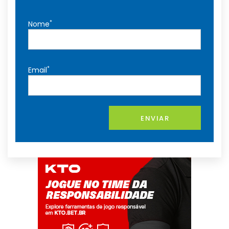
*
Nome
*
Email
ENVIAR