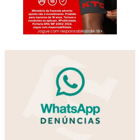
Jogue com responsabilidade. 18+