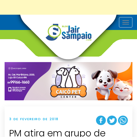
T
o
g
g
l
e
n
a
v
i
g
a
t
i
o
n
3 DE FEVEREIRO DE 2018
PM atira em grupo de