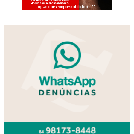
Jogue com responsabilidade. 18+