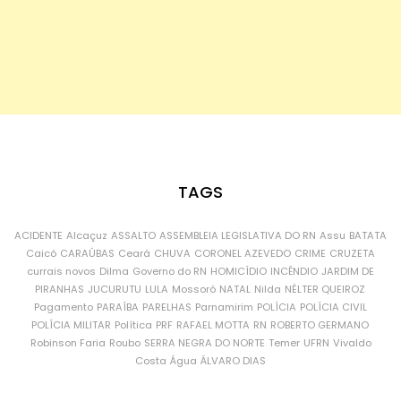
TAGS
ACIDENTE
Alcaçuz
ASSALTO
ASSEMBLEIA LEGISLATIVA DO RN
Assu
BATATA
Caicó
CARAÚBAS
Ceará
CHUVA
CORONEL AZEVEDO
CRIME
CRUZETA
currais novos
Dilma
Governo do RN
HOMICÍDIO
INCÊNDIO
JARDIM DE
PIRANHAS
JUCURUTU
LULA
Mossoró
NATAL
Nilda
NÉLTER QUEIROZ
Pagamento
PARAÍBA
PARELHAS
Parnamirim
POLÍCIA
POLÍCIA CIVIL
POLÍCIA MILITAR
Política
PRF
RAFAEL MOTTA
RN
ROBERTO GERMANO
Robinson Faria
Roubo
SERRA NEGRA DO NORTE
Temer
UFRN
Vivaldo
Costa
Água
ÁLVARO DIAS