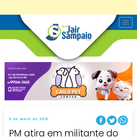
T
o
g
g
l
e
n
a
v
i
g
a
t
i
o
n
5 DE MAIO DE 2016
PM atira em militante do