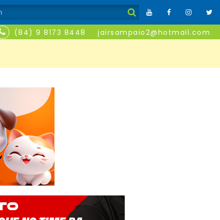
(84) 9 8173 8448
jairsampaio2@hotmail.com