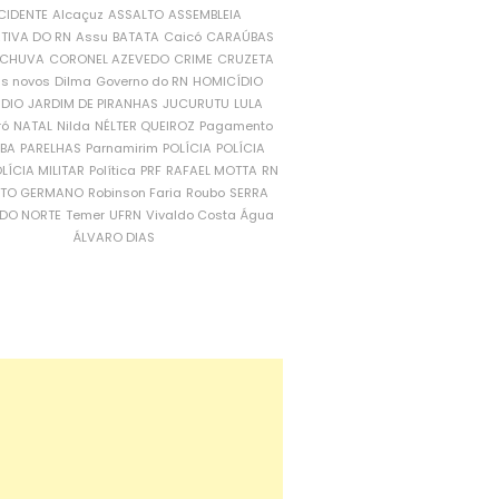
CIDENTE
Alcaçuz
ASSALTO
ASSEMBLEIA
ATIVA DO RN
Assu
BATATA
Caicó
CARAÚBAS
CHUVA
CORONEL AZEVEDO
CRIME
CRUZETA
is novos
Dilma
Governo do RN
HOMICÍDIO
NDIO
JARDIM DE PIRANHAS
JUCURUTU
LULA
ró
NATAL
Nilda
NÉLTER QUEIROZ
Pagamento
ÍBA
PARELHAS
Parnamirim
POLÍCIA
POLÍCIA
LÍCIA MILITAR
Política
PRF
RAFAEL MOTTA
RN
RTO GERMANO
Robinson Faria
Roubo
SERRA
DO NORTE
Temer
UFRN
Vivaldo Costa
Água
ÁLVARO DIAS