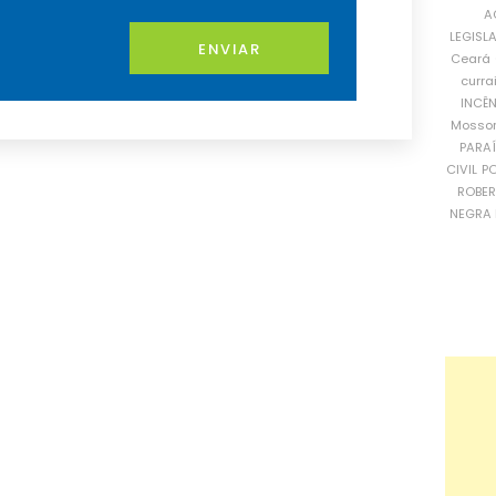
A
LEGISL
ENVIAR
Ceará
curra
INCÊ
Mosso
PARA
CIVIL
PO
ROBE
NEGRA 