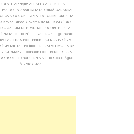
CIDENTE
Alcaçuz
ASSALTO
ASSEMBLEIA
ATIVA DO RN
Assu
BATATA
Caicó
CARAÚBAS
CHUVA
CORONEL AZEVEDO
CRIME
CRUZETA
is novos
Dilma
Governo do RN
HOMICÍDIO
NDIO
JARDIM DE PIRANHAS
JUCURUTU
LULA
ró
NATAL
Nilda
NÉLTER QUEIROZ
Pagamento
ÍBA
PARELHAS
Parnamirim
POLÍCIA
POLÍCIA
LÍCIA MILITAR
Política
PRF
RAFAEL MOTTA
RN
RTO GERMANO
Robinson Faria
Roubo
SERRA
DO NORTE
Temer
UFRN
Vivaldo Costa
Água
ÁLVARO DIAS