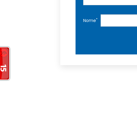
*
Nome