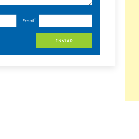
*
Email
ENVIAR