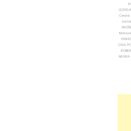
A
LEGISL
Ceará
curra
INCÊ
Mosso
PARA
CIVIL
PO
ROBE
NEGRA 