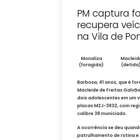
PM captura fo
recupera veí
na Vila de Po
Monaliza
Macleid
(foragida)
(detida
Barbosa, 41 anos, que é fo
Macleide de Freitas Galvão
dois adolescentes em um ve
placas MZJ-3932, com regis
calibre 38 municiado.
A ocorrência se deu quando
patrulhamento de rotina e