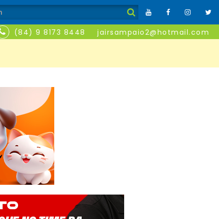
(84) 9 8173 8448
jairsampaio2@hotmail.com