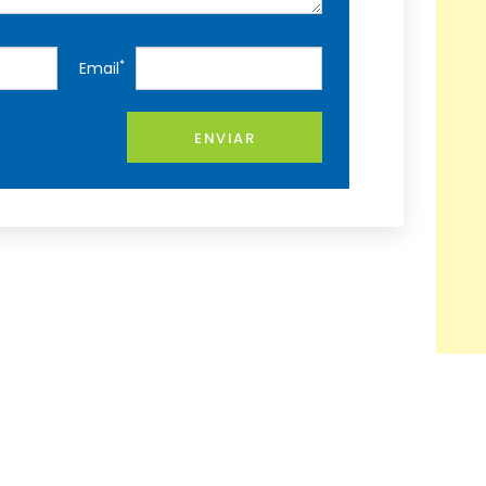
*
Email
ENVIAR