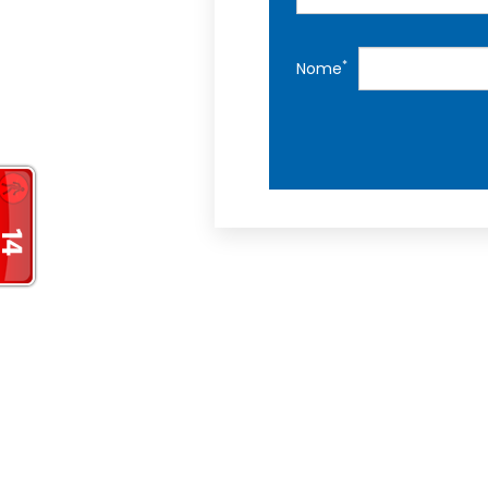
*
Nome