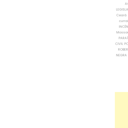
A
LEGISL
Ceará
curra
INCÊ
Mosso
PARA
CIVIL
PO
ROBE
NEGRA 