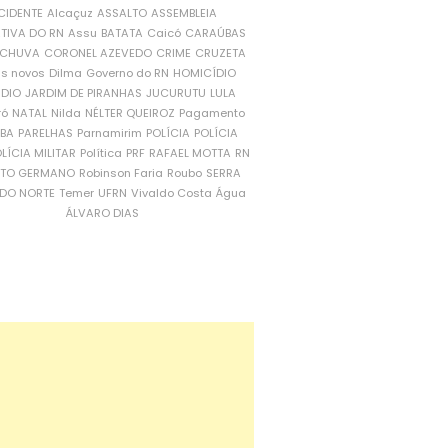
CIDENTE
Alcaçuz
ASSALTO
ASSEMBLEIA
ATIVA DO RN
Assu
BATATA
Caicó
CARAÚBAS
CHUVA
CORONEL AZEVEDO
CRIME
CRUZETA
is novos
Dilma
Governo do RN
HOMICÍDIO
NDIO
JARDIM DE PIRANHAS
JUCURUTU
LULA
ró
NATAL
Nilda
NÉLTER QUEIROZ
Pagamento
ÍBA
PARELHAS
Parnamirim
POLÍCIA
POLÍCIA
LÍCIA MILITAR
Política
PRF
RAFAEL MOTTA
RN
RTO GERMANO
Robinson Faria
Roubo
SERRA
DO NORTE
Temer
UFRN
Vivaldo Costa
Água
ÁLVARO DIAS