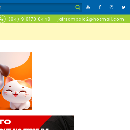
(84) 9 8173 8448
jairsampaio2@hotmail.com