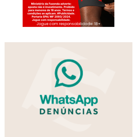
Jogue com responsabilidade. 18+