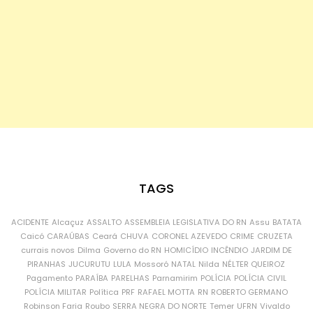
TAGS
ACIDENTE
Alcaçuz
ASSALTO
ASSEMBLEIA LEGISLATIVA DO RN
Assu
BATATA
Caicó
CARAÚBAS
Ceará
CHUVA
CORONEL AZEVEDO
CRIME
CRUZETA
currais novos
Dilma
Governo do RN
HOMICÍDIO
INCÊNDIO
JARDIM DE
PIRANHAS
JUCURUTU
LULA
Mossoró
NATAL
Nilda
NÉLTER QUEIROZ
Pagamento
PARAÍBA
PARELHAS
Parnamirim
POLÍCIA
POLÍCIA CIVIL
POLÍCIA MILITAR
Política
PRF
RAFAEL MOTTA
RN
ROBERTO GERMANO
Robinson Faria
Roubo
SERRA NEGRA DO NORTE
Temer
UFRN
Vivaldo