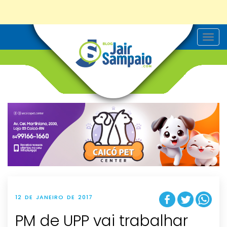
T
o
g
g
l
e
n
a
v
i
g
a
t
i
o
n
12 DE JANEIRO DE 2017
PM de UPP vai trabalhar