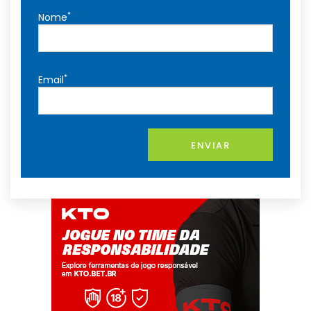
*
Nome
*
Email
ENVIAR