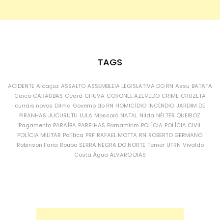
TAGS
ACIDENTE
Alcaçuz
ASSALTO
ASSEMBLEIA LEGISLATIVA DO RN
Assu
BATATA
Caicó
CARAÚBAS
Ceará
CHUVA
CORONEL AZEVEDO
CRIME
CRUZETA
currais novos
Dilma
Governo do RN
HOMICÍDIO
INCÊNDIO
JARDIM DE
PIRANHAS
JUCURUTU
LULA
Mossoró
NATAL
Nilda
NÉLTER QUEIROZ
Pagamento
PARAÍBA
PARELHAS
Parnamirim
POLÍCIA
POLÍCIA CIVIL
POLÍCIA MILITAR
Política
PRF
RAFAEL MOTTA
RN
ROBERTO GERMANO
Robinson Faria
Roubo
SERRA NEGRA DO NORTE
Temer
UFRN
Vivaldo
Costa
Água
ÁLVARO DIAS