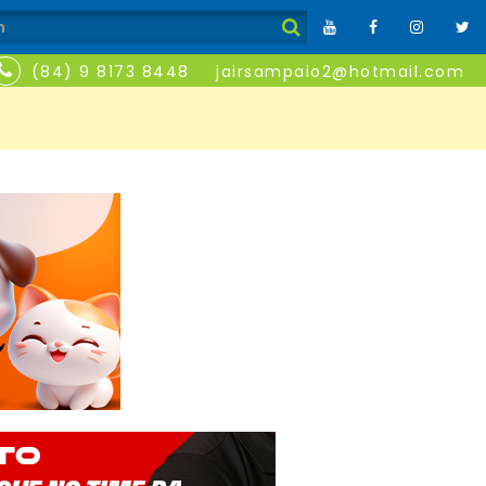
(84) 9 8173 8448
jairsampaio2@hotmail.com