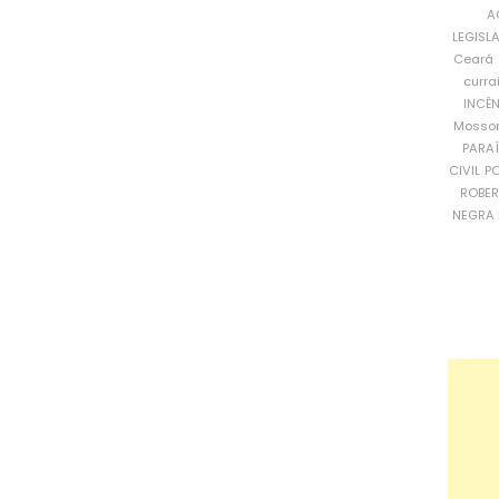
A
LEGISL
Ceará
curra
INCÊ
Mosso
PARA
CIVIL
PO
ROBE
NEGRA 