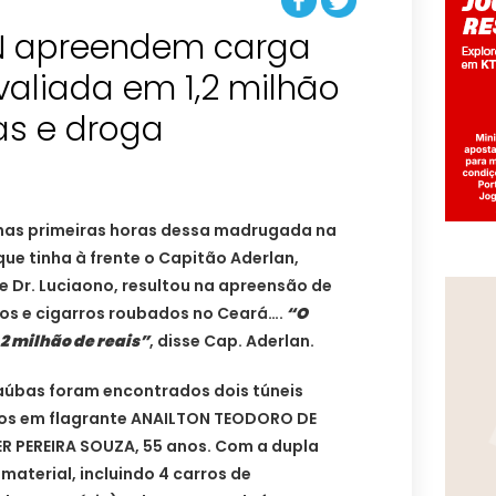
N apreendem carga
valiada em 1,2 milhão
as e droga
 nas primeiras horas dessa madrugada na
que tinha à frente o Capitão Aderlan,
k e Dr. Luciaono, resultou na apreensão de
ros e cigarros roubados no Ceará….
“O
,2 milhão de reais”
, disse Cap. Aderlan.
raúbas foram encontrados dois túneis
sos em flagrante ANAILTON TEODORO DE
ER PEREIRA SOUZA, 55 anos. Com a dupla
aterial, incluindo 4 carros de