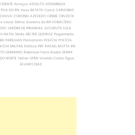
CIDENTE
Alcaçuz
ASSALTO
ASSEMBLEIA
ATIVA DO RN
Assu
BATATA
Caicó
CARAÚBAS
CHUVA
CORONEL AZEVEDO
CRIME
CRUZETA
is novos
Dilma
Governo do RN
HOMICÍDIO
NDIO
JARDIM DE PIRANHAS
JUCURUTU
LULA
ró
NATAL
Nilda
NÉLTER QUEIROZ
Pagamento
ÍBA
PARELHAS
Parnamirim
POLÍCIA
POLÍCIA
LÍCIA MILITAR
Política
PRF
RAFAEL MOTTA
RN
RTO GERMANO
Robinson Faria
Roubo
SERRA
DO NORTE
Temer
UFRN
Vivaldo Costa
Água
ÁLVARO DIAS