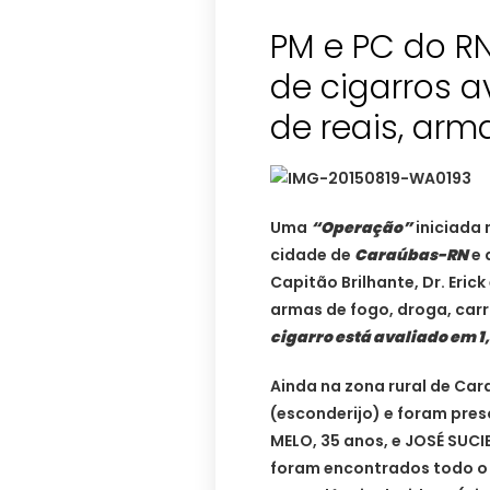
PM e PC do R
de cigarros a
de reais, arm
Uma
“Operação”
iniciada
cidade de
Caraúbas-RN
e 
Capitão Brilhante, Dr. Eric
armas de fogo, droga, car
cigarro está avaliado em 1
Ainda na zona rural de Ca
(esconderijo) e foram pre
MELO, 35 anos, e JOSÉ SUCI
foram encontrados todo o m