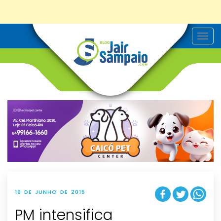
T
o
g
g
l
e
n
a
v
i
g
a
t
i
o
n
19 DE JUNHO DE 2015
PM intensifica