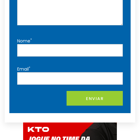
*
Nome
*
Email
ENVIAR